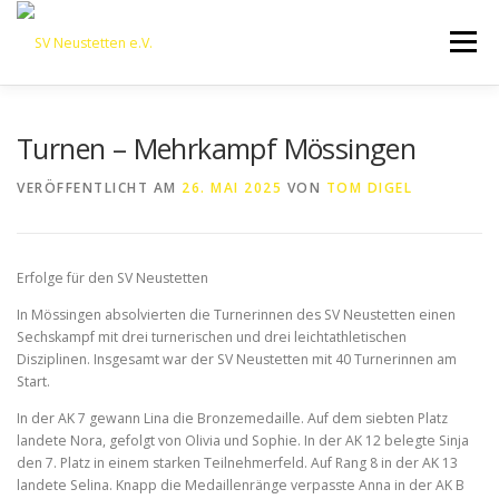
Zum
Inhalt
Menü
springen
HOME
ÜBER UNS
50 JAHRE SVN
KONTAKT
Turnen – Mehrkampf Mössingen
VERÖFFENTLICHT AM
26. MAI 2025
VON
TOM DIGEL
NEWS
SPONSORING
SPORTHEIM „LA CASA“
Erfolge für den SV Neustetten
LOGIN
In Mössingen absolvierten die Turnerinnen des SV Neustetten einen
Sechskampf mit drei turnerischen und drei leichtathletischen
Disziplinen. Insgesamt war der SV Neustetten mit 40 Turnerinnen am
Start.
In der AK 7 gewann Lina die Bronzemedaille. Auf dem siebten Platz
landete Nora, gefolgt von Olivia und Sophie. In der AK 12 belegte Sinja
den 7. Platz in einem starken Teilnehmerfeld. Auf Rang 8 in der AK 13
landete Selina. Knapp die Medaillenränge verpasste Anna in der AK B