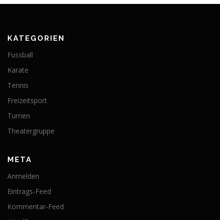
KATEGORIEN
Fussball
Karate
Tennis
Freizeitsport
Turnen
Theatergruppe
META
Anmelden
Eintrags-Feed
Kommentar-Feed