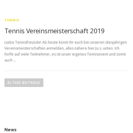
TENNIS
Tennis Vereinsmeisterschaft 2019
Liebe Tennisfreunde! Ab heute könnt ihr euch bei unseren diesjährigen
Vereinsmeisterschaften anmelden, alles nähere hierzu s. unten. Ich
hoffe auf viele Teilnehmer, es ist unser eigenes Tennisevent und somit
auch …
B
e
ÄLTERE BEITRÄGE
i
t
r
a
g
s
News