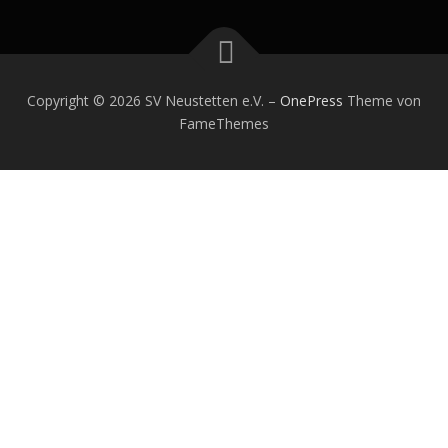
Copyright © 2026 SV Neustetten e.V.
–
OnePress
Theme von
FameThemes