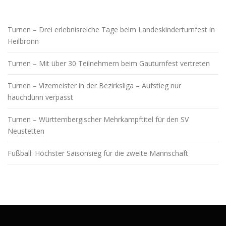
n
a
Turnen – Drei erlebnisreiche Tage beim Landeskinderturnfest in
v
Heilbronn
i
g
Turnen – Mit über 30 Teilnehmern beim Gauturnfest vertreten
a
t
Turnen – Vizemeister in der Bezirksliga – Aufstieg nur
i
hauchdünn verpasst
o
Turnen – Württembergischer Mehrkampftitel für den SV
n
Neustetten
Fußball: Höchster Saisonsieg für die zweite Mannschaft