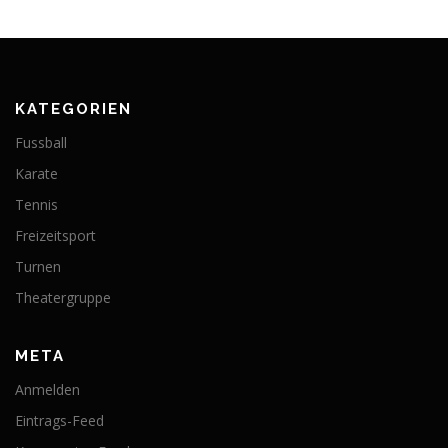
KATEGORIEN
Fussball
Karate
Tennis
Freizeitsport
Turnen
Theatergruppe
META
Anmelden
Eintrags-Feed