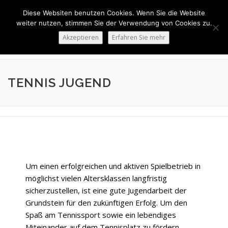
Zum
Diese Websiten benutzen Cookies. Wenn Sie die Website
Inhalt
Menü
weiter nutzen, stimmen Sie der Verwendung von Cookies zu.
springen
Akzeptieren
Erfahren Sie mehr
HOME
ÜBER UNS
50 JAHRE SVN
KONTAKT
TENNIS JUGEND
NEWS
SPONSORING
SPORTHEIM „LA CASA“
LOGIN
Um einen erfolgreichen und aktiven Spielbetrieb in
möglichst vielen Altersklassen langfristig
sicherzustellen, ist eine gute Jugendarbeit der
Grundstein für den zukünftigen Erfolg. Um den
Spaß am Tennissport sowie ein lebendiges
Miteinander auf dem Tennisplatz zu fördern,