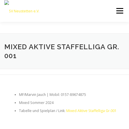
Zum
Inhalt
Menü
springen
HOME
ÜBER UNS
50 JAHRE SVN
KONTAKT
MIXED AKTIVE STAFFELLIGA GR.
001
NEWS
SPONSORING
SPORTHEIM „LA CASA“
LOGIN
MF/Marvin Jauch | Mobil: 0157-89674875
Mixed Sommer 2024
Tabelle und Spielplan / Link:
Mixed Aktive Staffelliga Gr.001