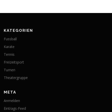
KATEGORIEN
Fussball
Karate
Tennis
Freizeitsport
Turnen
Theatergruppe
META
Anmelden
Eintrags-Feed