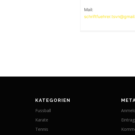
Mail:
schriftfuehrer.tsvn@gmai
KATEGORIEN
MET
Fussball
Anmel
Karate
Eintra
Tennis
Komme