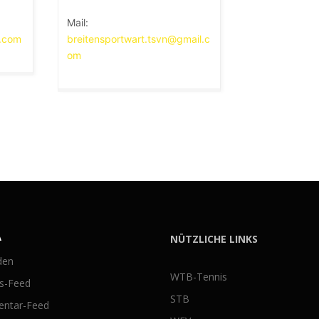
Mail:
l.com
breitensportwart.tsvn@gmail.c
om
A
NÜTZLICHE LINKS
den
WTB-Tennis
gs-Feed
STB
ntar-Feed