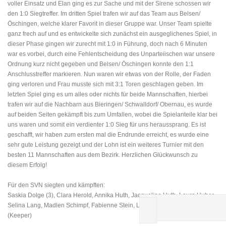
voller Einsatz und Elan ging es zur Sache und mit der Sirene schossen wir
den 1:0 Siegtreffer. Im dritten Spiel trafen wir auf das Team aus Belsen/
Öschingen, welche klarer Favorit in dieser Gruppe war. Unser Team spielte
ganz frech auf und es entwickelte sich zunächst ein ausgeglichenes Spiel, in
dieser Phase gingen wir zurecht mit 1:0 in Führung, doch nach 6 Minuten
war es vorbei, durch eine Fehlentscheidung des Unparteiischen war unsere
Ordnung kurz nicht gegeben und Belsen/ Öschingen konnte den 1:1
Anschlusstreffer markieren. Nun waren wir etwas von der Rolle, der Faden
ging verloren und Frau musste sich mit 3:1 Toren geschlagen geben. Im
letzten Spiel ging es um alles oder nichts für beide Mannschaften, hierbei
trafen wir auf die Nachbarn aus Bieringen/ Schwalldorf/ Obernau, es wurde
auf beiden Seiten gekämpft bis zum Umfallen, wobei die Spielanteile klar bei
uns waren und somit ein verdienter 1:0 Sieg für uns heraussprang. Es ist
geschafft, wir haben zum ersten mal die Endrunde erreicht, es wurde eine
sehr gute Leistung gezeigt und der Lohn ist ein weiteres Turnier mit den
besten 11 Mannschaften aus dem Bezirk. Herzlichen Glückwunsch zu
diesem Erfolg!
Für den SVN siegten und kämpften:
Saskia Dolge (
3
), Clara Herold, Annika Huth, Jacqueline Huth, Laura Huber,
Selina Lang, Madlen Schimpf, Fabienne Stein, Lena Wandel, Annika Wellner
(Keeper)