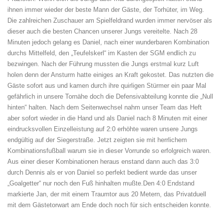
ihnen immer wieder der beste Mann der Gäste, der Torhüter, im Weg.
Die zahlreichen Zuschauer am Spielfeldrand wurden immer nervöser als
dieser auch die besten Chancen unserer Jungs vereitelte. Nach 28
Minuten jedoch gelang es Daniel, nach einer wunderbaren Kombination
durchs Mittelfeld, den „Teufelskerl“ im Kasten der SGM endlich zu
bezwingen. Nach der Führung mussten die Jungs erstmal kurz Luft
holen denn der Ansturm hatte einiges an Kraft gekostet. Das nutzten die
Gäste sofort aus und kamen durch ihre quirligen Stürmer ein paar Mal
gefährlich in unsere Tornähe doch die Defensivabteilung konnte die „Null
hinten“ halten.
Nach dem Seitenwechsel nahm unser Team das Heft
aber sofort wieder in die Hand und als Daniel nach 8 Minuten mit einer
eindrucksvollen Einzelleistung auf 2:0 erhöhte waren unsere Jungs
endgültig auf der Siegerstraße. Jetzt zeigten sie mit herrlichem
Kombinationsfußball warum sie in dieser Vorrunde so erfolgreich waren.
Aus einer dieser Kombinationen heraus enstand dann auch das 3:0
durch Dennis als er von Daniel so perfekt bedient wurde das unser
„Goalgetter“ nur noch den Fuß hinhalten mußte.Den 4:0 Endstand
markierte Jan, der mit einem Traumtor aus 20 Metern, das Privatduell
mit dem Gästetorwart am Ende doch noch für sich entscheiden konnte.