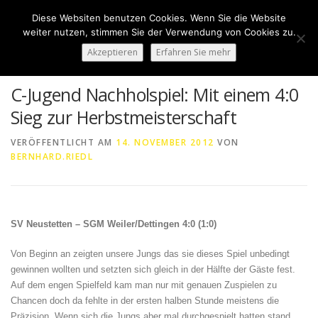
Zum
Diese Websiten benutzen Cookies. Wenn Sie die Website
Inhalt
Menü
weiter nutzen, stimmen Sie der Verwendung von Cookies zu.
springen
Akzeptieren
Erfahren Sie mehr
HOME
ÜBER UNS
50 JAHRE SVN
KONTAKT
C-Jugend Nachholspiel: Mit einem 4:0
Sieg zur Herbstmeisterschaft
NEWS
SPONSORING
SPORTHEIM „LA CASA“
VERÖFFENTLICHT AM
14. NOVEMBER 2012
VON
BERNHARD.RIEDL
LOGIN
SV Neustetten – SGM Weiler/Dettingen 4:0 (1:0)
Von Beginn an zeigten unsere Jungs das sie dieses Spiel unbedingt
gewinnen wollten und setzten sich gleich in der Hälfte der Gäste fest.
Auf dem engen Spielfeld kam man nur mit genauen Zuspielen zu
Chancen doch da fehlte in der ersten halben Stunde meistens die
Präzision. Wenn sich die Jungs aber mal durchgespielt hatten stand