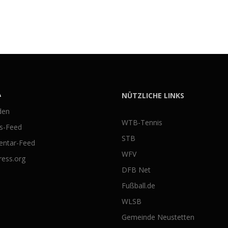
A
NÜTZLICHE LINKS
den
WTB-Tennis
gs-Feed
STB
ntar-Feed
WFV
ess.org
DFB Net
Fußball.de
WLSB
Gemeinde Neustetten