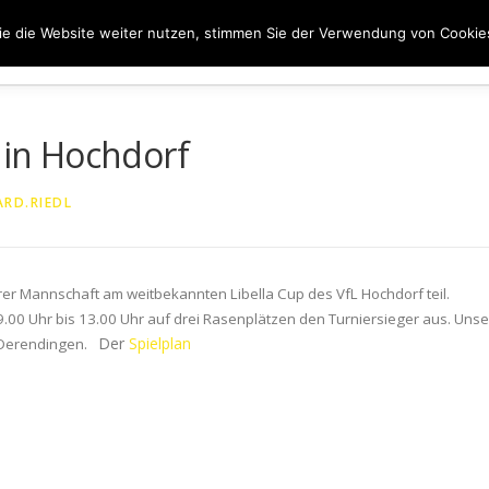
e die Website weiter nutzen, stimmen Sie der Verwendung von Cookie
ER UNS
50 JAHRE SVN
KONTAKT
NEWS
SPONS
p in Hochdorf
RD.RIEDL
er Mannschaft am weitbekannten Libella Cup des VfL Hochdorf teil.
.00 Uhr bis 13.00 Uhr auf drei Rasenplätzen den Turniersieger aus. Unse
Der
Spielplan
 Derendingen.