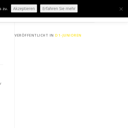
Akzeptieren
Erfahren Sie mehr
s zu.
ORING
SPORTHEIM „LA CASA“
LOGIN
VERÖFFENTLICHT IN
D1-JUNIOREN
r