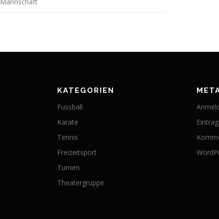
Mannschaft
KATEGORIEN
MET
Fussball
Anmel
Karate
Eintra
Tennis
Komme
Freizeitsport
WordPr
Turnen
Theatergruppe