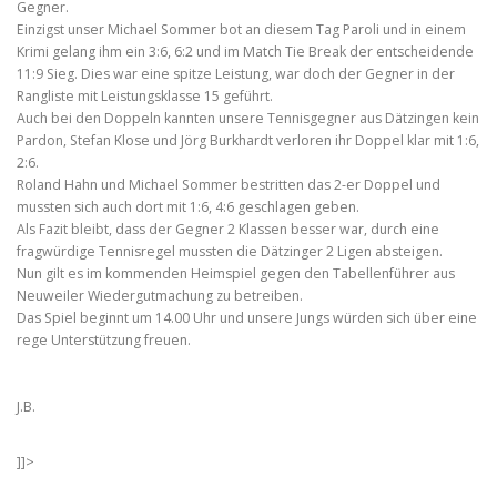
Gegner.
Einzigst unser Michael Sommer bot an diesem Tag Paroli und in einem
Krimi gelang ihm ein 3:6, 6:2 und im Match Tie Break der entscheidende
11:9 Sieg. Dies war eine spitze Leistung, war doch der Gegner in der
Rangliste mit Leistungsklasse 15 geführt.
Auch bei den Doppeln kannten unsere Tennisgegner aus Dätzingen kein
Pardon, Stefan Klose und Jörg Burkhardt verloren ihr Doppel klar mit 1:6,
2:6.
Roland Hahn und Michael Sommer bestritten das 2-er Doppel und
mussten sich auch dort mit 1:6, 4:6 geschlagen geben.
Als Fazit bleibt, dass der Gegner 2 Klassen besser war, durch eine
fragwürdige Tennisregel mussten die Dätzinger 2 Ligen absteigen.
Nun gilt es im kommenden Heimspiel gegen den Tabellenführer aus
Neuweiler Wiedergutmachung zu betreiben.
Das Spiel beginnt um 14.00 Uhr und unsere Jungs würden sich über eine
rege Unterstützung freuen.
J.B.
]]>