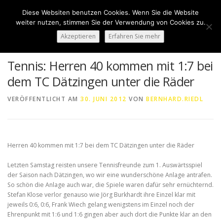
Zum
Diese Websiten benutzen Cookies. Wenn Sie die Website
Inhalt
Menü
weiter nutzen, stimmen Sie der Verwendung von Cookies zu.
springen
Akzeptieren
Erfahren Sie mehr
HOME
ÜBER UNS
50 JAHRE SVN
KONTAKT
Tennis: Herren 40 kommen mit 1:7 bei
dem TC Dätzingen unter die Räder
NEWS
SPONSORING
SPORTHEIM „LA CASA“
VERÖFFENTLICHT AM
30. JUNI 2012
VON
BERNHARD.RIEDL
LOGIN
Herren 40 kommen mit 1:7 bei dem TC Dätzingen unter die Räder
Letzten Samstag reisten unsere Tennisfreunde zum 1. Auswärtsspiel
der Saison nach Dätzingen, wo wir eine wunderschöne Anlage antrafen.
So schön die Anlage auch war, die Spiele waren dafür sehr ernüchternd.
Stefan Klose verlor genauso wie Jörg Burkhardt ihre Einzel klar mit
jeweils 0:6, 0:6, Frank Wiech gelang wenigstens im Einzel noch der
Ehrenpunkt mit 1:6 und 1:6 gingen aber auch dort die Punkte klar an den