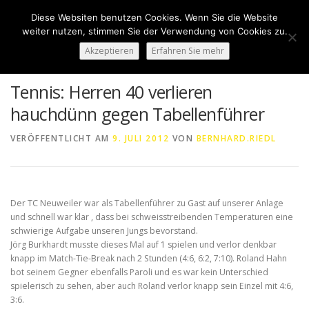
Zum
Diese Websiten benutzen Cookies. Wenn Sie die Website
Inhalt
Menü
weiter nutzen, stimmen Sie der Verwendung von Cookies zu.
springen
Akzeptieren
Erfahren Sie mehr
HOME
ÜBER UNS
50 JAHRE SVN
KONTAKT
Tennis: Herren 40 verlieren
hauchdünn gegen Tabellenführer
NEWS
SPONSORING
SPORTHEIM „LA CASA“
VERÖFFENTLICHT AM
9. JULI 2012
VON
BERNHARD.RIEDL
LOGIN
Der TC Neuweiler war als Tabellenführer zu Gast auf unserer Anlage
und schnell war klar , dass bei schweisstreibenden Temperaturen eine
schwierige Aufgabe unseren Jungs bevorstand.
Jörg Burkhardt musste dieses Mal auf 1 spielen und verlor denkbar
knapp im Match-Tie-Break nach 2 Stunden (4:6, 6:2, 7:10). Roland Hahn
bot seinem Gegner ebenfalls Paroli und es war kein Unterschied
spielerisch zu sehen, aber auch Roland verlor knapp sein Einzel mit 4:6,
3:6.