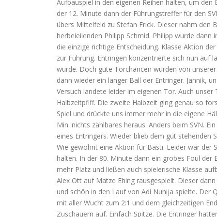
Aufbauspiel in den eigenen Reihen halten, um den E
der 12. Minute dann der Führungstreffer für den S
übers Mittelfeld zu Stefan Frick. Dieser nahm den 
herbeieilenden Philipp Schmid. Philipp wurde dann
die einzige richtige Entscheidung. Klasse Aktion de
zur Führung. Entringen konzentrierte sich nun auf 
wurde. Doch gute Torchancen wurden von unserer A
dann wieder ein langer Ball der Entringer. Jannik, u
Versuch landete leider im eigenen Tor. Auch unser 
Halbzeitpfiff. Die zweite Halbzeit ging genau so fo
Spiel und drückte uns immer mehr in die eigene Häl
Min. nichts zählbares heraus. Anders beim SVN. Ein
eines Entringers. Wieder blieb dem gut stehenden Sc
Wie gewohnt eine Aktion für Basti. Leider war der 
halten. In der 80. Minute dann ein grobes Foul der 
mehr Platz und ließen auch spielerische Klasse aufb
Alex Ott auf Matze Ehing rausgespielt. Dieser dann 
und schön in den Lauf von Adi Nuhija spielte. Der
mit aller Wucht zum 2:1 und dem gleichzeitigen En
Zuschauern auf. Einfach Spitze. Die Entringer hatte