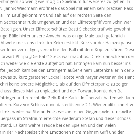
ntringern so wenig wie möglich Spielraum für weiteres zu geben. In
VN. Jannik Wiedmann eröffnete das Spiel mit einem sehr präzisen Pass
Ball im Lauf gekonnt mit und sah auf der rechten Seite den
 im Sechzehner rüde umgehauen und der Elfmeterpfiff vom Schiri war
r Beteiligten. Unser Elfmeterschütze Basti Siebecke traf wie gewohnt
lange Bälle hinter unsere Abwehr, was einige Male auch gefährlich
bwehr meistens direkt im Keim erstickt. Kurz vor der Halbzeitpause
nser Innenverteidiger, versuchte den Ball mit dem Kopf zu klären. Dies
Torwart Philipp „Die Katz“ Steck war machtlos. Direkt danach kam de
rsch weiter wie die erste aufgehört hat. Entringen kam nun besser ins
fte. Jedoch kam bei den Entringern außer einem Lattenknaller in der 5
 etwas zu kurz geratener Eckball leitete Andi Mayer weiter an die Han
hiri keine andere Möglichkeit, als auf den Elfmeterpunkt zu zeigen.
Schuss dieses Mal zu unplatziert und der Torwart konnte den Ball
Entringer und zurecht die Gelb-Rote Karte. In Überzahl hatten wir dann
litzen. Kurz vor Schluss dann das erlösende 2:1. Wieder blitzschnell v
direkt weiter auf Stefan Frick, welcher einen Gegenspieler umspielte
 Querpass im Strafraum erreichte wiederum Stefan und dieser schoss
dstand. Es kam wahre Freude bei den Spielern und den vielen
n in der Nachspielzeit ihre Emotionen nicht mehr im Griff und der