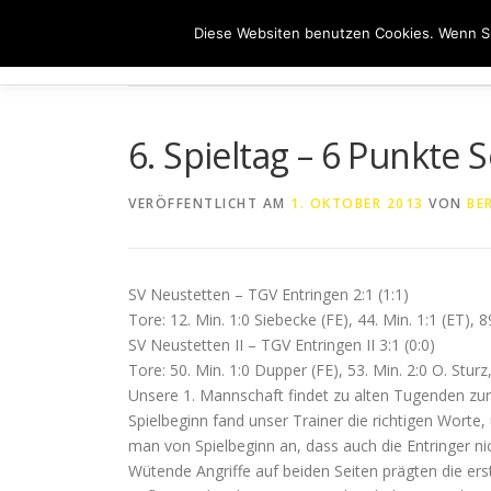
Zum
Diese Websiten benutzen Cookies. Wenn Si
Inhalt
HOME
ÜB
springen
6. Spieltag – 6 Punkte 
VERÖFFENTLICHT AM
1. OKTOBER 2013
VON
BE
SV Neustetten – TGV Entringen 2:1 (1:1)
Tore: 12. Min. 1:0 Siebecke (FE), 44. Min. 1:1 (ET), 8
SV Neustetten II – TGV Entringen II 3:1 (0:0)
Tore: 50. Min. 1:0 Dupper (FE), 53. Min. 2:0 O. Sturz,
Unsere 1. Mannschaft findet zu alten Tugenden zurü
Spielbeginn fand unser Trainer die richtigen Wor
man von Spielbeginn an, dass auch die Entringer ni
Wütende Angriffe auf beiden Seiten prägten die ers