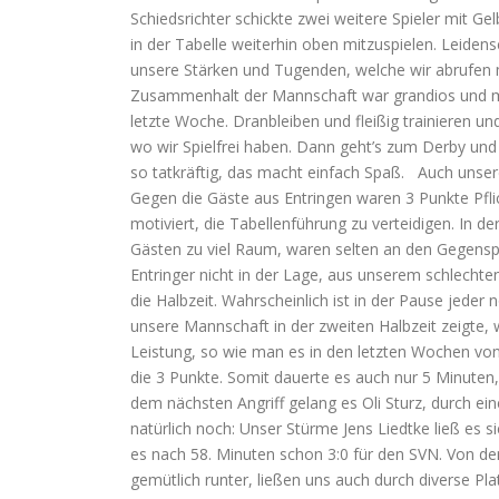
Schiedsrichter schickte zwei weitere Spieler mit G
in der Tabelle weiterhin oben mitzuspielen. Leiden
unsere Stärken und Tugenden, welche wir abrufe
Zusammenhalt der Mannschaft war grandios und m
letzte Woche. Dranbleiben und fleißig trainieren u
wo wir Spielfrei haben. Dann geht’s zum Derby und 
so tatkräftig, das macht einfach Spaß. Auch unse
Gegen die Gäste aus Entringen waren 3 Punkte Pflic
motiviert, die Tabellenführung zu verteidigen. In d
Gästen zu viel Raum, waren selten an den Gegenspi
Entringer nicht in der Lage, aus unserem schlecht
die Halbzeit. Wahrscheinlich ist in der Pause jed
unsere Mannschaft in der zweiten Halbzeit zeigte,
Leistung, so wie man es in den letzten Wochen vo
die 3 Punkte. Somit dauerte es auch nur 5 Minuten,
dem nächsten Angriff gelang es Oli Sturz, durch e
natürlich noch: Unser Stürme Jens Liedtke ließ es s
es nach 58. Minuten schon 3:0 für den SVN. Von den 
gemütlich runter, ließen uns auch durch diverse Pl