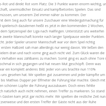
elb-Rot und direkt Rot vom Platz. Die 3 Punkte waren enorm wichtig, 
schaft, unermüdlicher Einsatz und kampfbetontes Spielen. Das sind
n müssen, um unserem Ziel immer näher zu kommen. Der
it dem Sieg auch für unsere Zuschauer eine Wiedergutmachung für
nd spielerisch dazulernen heißt es jetzt in den kommenden 2 Wochen,
dem Spitzenspiel der Liga nach Hailfingen. Unterstützt uns weiterhin
re zweite Mannschaft konnte nach langer Spielpause wieder Punkten.
ht. Jeder Spieler unserer Mannschaft war vor dem Spiel richtig
er ersten Halbzeit sah man allerdings nur wenig davon. Wir ließen den
elern dran und nach vorne ging auch nicht viel. Zum Glück waren die
en Verhalten was zählbares zu machen. Somit ging es auch ohne Tore 
er nochmal in sich gegangen und hat neuen Mut geschöpft. Denn was
 war ein komplett anderes Bild. Jeder von uns brachte nun 110%
n uns gesehen hat. Wir spielten gut zusammen und jeder kämpfte um
 bis Mathias Dupper per Elfmeter die Führung klar machte. Gleich mit
inen schönen Lüpfer die Führung auszubauen. Doch eines fehlte
ich natürlich auch nicht nehmen, einen Treffer zu markieren. So stand
Gästen kam jetzt gar nichts mehr. Wir spielten die restliche Zeit nun
atzverweise und den ersten Treffer der Gäste nicht aus der Ruhe