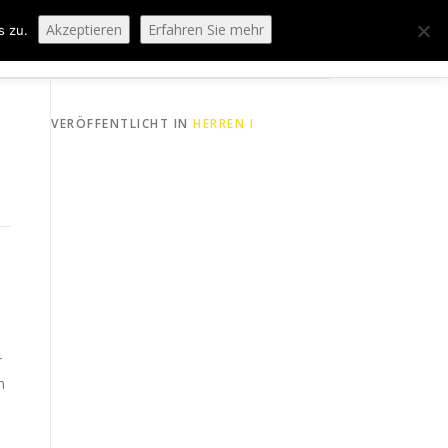
Akzeptieren
Erfahren Sie mehr
s zu.
ORING
SPORTHEIM „LA CASA“
LOGIN
VERÖFFENTLICHT IN
HERREN I
r
h