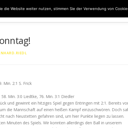
e die Website weiter nutzen, stimmen Sie der Verwendung von Cookie
ER UNS
50 JAHRE SVN
KONTAKT
NEWS
SPONS
Sonntag!
RNHARD.RIEDL
9. Min. 2:1 S. Frick
 58. Min. 3:0 Liedtke, 76. Min. 3:1 Diedler
ck und gewinnt ein hitziges Spiel gegen Entringen mit 2:1. Bereits vo
te, um die Mannschaft auf einen heißen Kampf einzuschwören. Doch sa
cht nach Neustetten gefahren sind, um hier Punkte liegen zu lassen.
ten Minuten des Spiels. Wir konnten allerdings den Ball in unserem