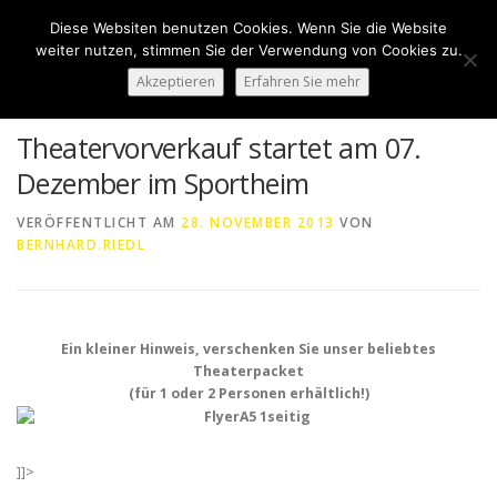
Zum
Diese Websiten benutzen Cookies. Wenn Sie die Website
Inhalt
Menü
weiter nutzen, stimmen Sie der Verwendung von Cookies zu.
springen
Akzeptieren
Erfahren Sie mehr
HOME
ÜBER UNS
50 JAHRE SVN
KONTAKT
Theatervorverkauf startet am 07.
Dezember im Sportheim
NEWS
SPONSORING
SPORTHEIM „LA CASA“
VERÖFFENTLICHT AM
28. NOVEMBER 2013
VON
BERNHARD.RIEDL
LOGIN
Ein kleiner Hinweis, verschenken Sie unser beliebtes
Theaterpacket
(für 1 oder 2 Personen erhältlich!)
]]>