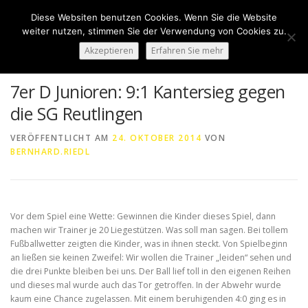
Zum
Diese Websiten benutzen Cookies. Wenn Sie die Website
Inhalt
Menü
weiter nutzen, stimmen Sie der Verwendung von Cookies zu.
springen
Akzeptieren
Erfahren Sie mehr
HOME
ÜBER UNS
50 JAHRE SVN
KONTAKT
7er D Junioren: 9:1 Kantersieg gegen
die SG Reutlingen
NEWS
SPONSORING
SPORTHEIM „LA CASA“
VERÖFFENTLICHT AM
24. OKTOBER 2014
VON
BERNHARD.RIEDL
LOGIN
Vor dem Spiel eine Wette: Gewinnen die Kinder dieses Spiel, dann
machen wir Trainer je 20 Liegestützen. Was soll man sagen. Bei tollem
Fußballwetter zeigten die Kinder, was in ihnen steckt. Von Spielbeginn
an ließen sie keinen Zweifel: Wir wollen die Trainer „leiden“ sehen und
die drei Punkte bleiben bei uns. Der Ball lief toll in den eigenen Reihen
und dieses mal wurde auch das Tor getroffen. In der Abwehr wurde
kaum eine Chance zugelassen. Mit einem beruhigenden 4:0 ging es in