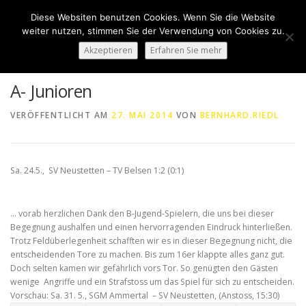
Zum
Diese Websiten benutzen Cookies. Wenn Sie die Website
Inhalt
Menü
weiter nutzen, stimmen Sie der Verwendung von Cookies zu.
springen
Akzeptieren
Erfahren Sie mehr
HOME
ÜBER UNS
50 JAHRE SVN
KONTAKT
A- Junioren
VERÖFFENTLICHT AM
27. MAI 2014
VON
BERNHARD.RIEDL
NEWS
SPONSORING
SPORTHEIM „LA CASA“
Sa. 24.5., SV Neustetten – TV Belsen 1:2 (0:1)
LOGIN
… vorab herzlichen Dank den B-Jugend-Spielern, die uns bei dieser
Begegnung aushalfen und einen hervorragenden Eindruck hinterließen.
Trotz Feldüberlegenheit schafften wir es in dieser Begegnung nicht, die
entscheidenden Tore zu machen. Bis zum 16er klappte alles ganz gut.
Doch selten kamen wir gefährlich vors Tor. So genügten den Gästen
wenige Angriffe und ein Strafstoss um das Spiel für sich zu entscheiden.
Vorschau:
Sa. 31. 5., SGM Ammertal – SV Neustetten, (Anstoss, 15:30)