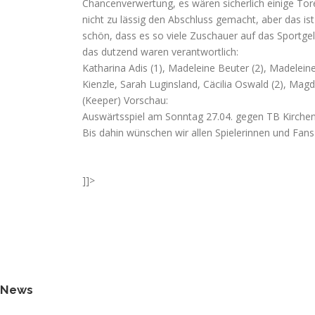
Chancenverwertung, es wären sicherlich einige To
nicht zu lässig den Abschluss gemacht, aber das is
schön, dass es so viele Zuschauer auf das Sportge
das dutzend waren verantwortlich:
Katharina Adis (1), Madeleine Beuter (2), Madeleine
Kienzle, Sarah Luginsland, Cäcilia Oswald (2), Mag
(Keeper) Vorschau:
Auswärtsspiel am Sonntag 27.04. gegen TB Kirchentel
Bis dahin wünschen wir allen Spielerinnen und Fan
]]>
News