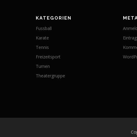
KATEGORIEN
MET
Fussball
Anmel
Karate
Eintra
Tennis
Komme
Freizeitsport
WordPr
Turnen
Theatergruppe
Co