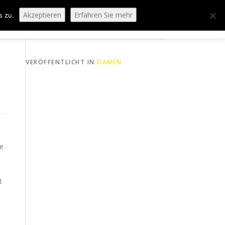
Akzeptieren
Erfahren Sie mehr
s zu.
ORING
SPORTHEIM „LA CASA“
LOGIN
VERÖFFENTLICHT IN
DAMEN
ne
t