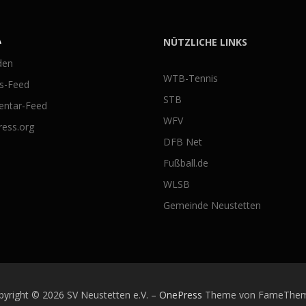
A
NÜTZLICHE LINKS
den
WTB-Tennis
gs-Feed
STB
ntar-Feed
WFV
ess.org
DFB Net
Fußball.de
WLSB
Gemeinde Neustetten
pyright © 2026 SV Neustetten e.V.
–
OnePress
Theme von FameThe