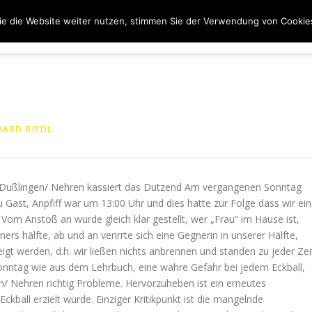
e die Website weiter nutzen, stimmen Sie der Verwendung von Cookie
ER UNS
50 JAHRE SVN
KONTAKT
NEWS
SPONS
HARD.RIEDL
) Dußlingen/ Nehren kassiert das Dutzend Am vergangenen Sonntag
Gast, Anpfiff war um 13:00 Uhr und dies hatte zur Folge dass wir ei
om Anstoß an wurde gleich klar gestellt, wer „Frau“ im Hause ist,
s hälfte, ab und an verirrte sich eine Gegnerin in unserer Hälfte,
gt werden, d.h. wir ließen nichts anbrennen und standen zu jeder Zei
onntag wie aus dem Lehrbuch, eine wahre Gefahr bei jedem Eckball,
/ Nehren richtig Probleme. Hervorzuheben ist ein erneutes
kball erzielt wurde. Einziger Kritikpunkt ist die mangelnde