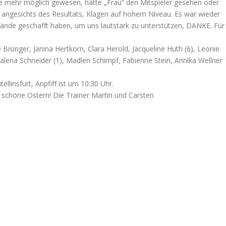
re mehr möglich gewesen, hätte „Frau“ den Mitspieler gesehen oder
t angesichts des Resultats, Klagen auf hohem Niveau. Es war wieder
lände geschafft haben, um uns lautstark zu unterstützen, DANKE. Für
 Bisinger, Janina Hertkorn, Clara Herold, Jacqueline Huth (6), Leonie
dalena Schneider (1), Madlen Schimpf, Fabienne Stein, Annika Wellner
linsfurt, Anpfiff ist um 10:30 Uhr.
s schöne Ostern! Die Trainer Martin und Carsten