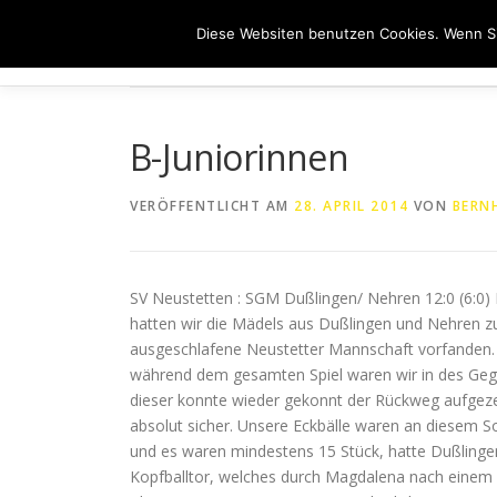
Zum
Diese Websiten benutzen Cookies. Wenn Si
Inhalt
HOME
ÜB
springen
B-Juniorinnen
VERÖFFENTLICHT AM
28. APRIL 2014
VON
BERN
SV Neustetten : SGM Dußlingen/ Nehren 12:0 (6:0
hatten wir die Mädels aus Dußlingen und Nehren zu 
ausgeschlafene Neustetter Mannschaft vorfanden. V
während dem gesamten Spiel waren wir in des Gegner
dieser konnte wieder gekonnt der Rückweg aufgezei
absolut sicher. Unsere Eckbälle waren an diesem S
und es waren mindestens 15 Stück, hatte Dußlingen
Kopfballtor, welches durch Magdalena nach einem Ec