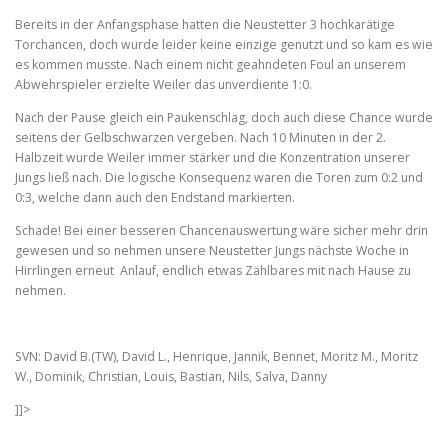
Bereits in der Anfangsphase hatten die Neustetter 3 hochkarätige
Torchancen, doch wurde leider keine einzige genutzt und so kam es wie
es kommen musste. Nach einem nicht geahndeten Foul an unserem
Abwehrspieler erzielte Weiler das unverdiente 1:0.
Nach der Pause gleich ein Paukenschlag, doch auch diese Chance wurde
seitens der Gelbschwarzen vergeben. Nach 10 Minuten in der 2.
Halbzeit wurde Weiler immer stärker und die Konzentration unserer
Jungs ließ nach. Die logische Konsequenz waren die Toren zum 0:2 und
0:3, welche dann auch den Endstand markierten.
Schade! Bei einer besseren Chancenauswertung wäre sicher mehr drin
gewesen und so nehmen unsere Neustetter Jungs nächste Woche in
Hirrlingen erneut Anlauf, endlich etwas Zählbares mit nach Hause zu
nehmen.
SVN: David B.(TW), David L., Henrique, Jannik, Bennet, Moritz M., Moritz
W., Dominik, Christian, Louis, Bastian, Nils, Salva, Danny
]]>