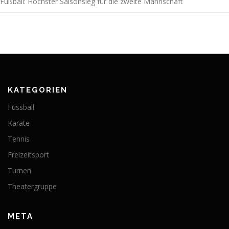
Fußball: Höchster Saisonsieg für die zweite Mannschaft
KATEGORIEN
Fussball
Karate
Tennis
Freizeitsport
Turnen
Theatergruppe
META