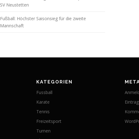
SV Neustetten
Fußball: Höchster Saisonsieg für die zweite
Mannschaft
KATEGORIEN
MET
Fussball
Anmel
Karate
Eintra
Tennis
Komme
Freizeitsport
WordPr
Turnen