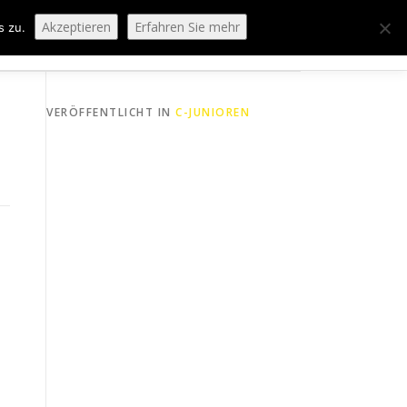
Akzeptieren
Erfahren Sie mehr
s zu.
ORING
SPORTHEIM „LA CASA“
LOGIN
VERÖFFENTLICHT IN
C-JUNIOREN