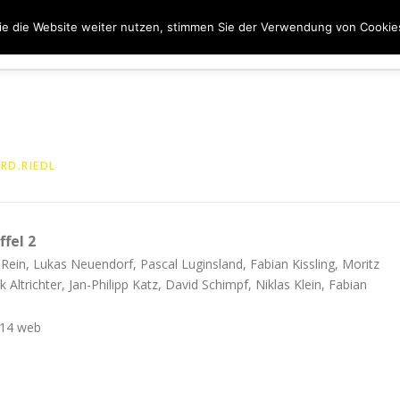
e die Website weiter nutzen, stimmen Sie der Verwendung von Cookie
ER UNS
50 JAHRE SVN
KONTAKT
NEWS
SPONS
RD.RIEDL
fel 2
n Rein, Lukas Neuendorf, Pascal Luginsland, Fabian Kissling, Moritz
Altrichter, Jan-Philipp Katz, David Schimpf, Niklas Klein, Fabian