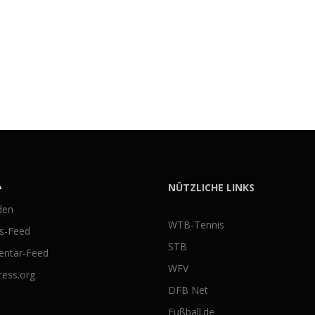
A
NÜTZLICHE LINKS
den
WTB-Tennis
gs-Feed
STB
ntar-Feed
WFV
ess.org
DFB Net
Fußball.de