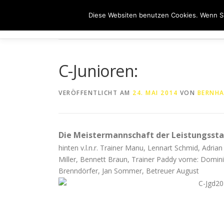
Zum
Diese Websiten benutzen Cookies. Wenn Si
Inhalt
HOME
ÜB
springen
C-Junioren:
VERÖFFENTLICHT AM
24. MAI 2014
VON
BERNHA
Die Meistermannschaft der Leistungsstaf
hinten v.l.n.r. Trainer Manu, Lennart Schmid, Adria
Miller, Bennett Braun, Trainer Paddy vorne: Dominik 
Brenndörfer, Jan Sommer, Betreuer August