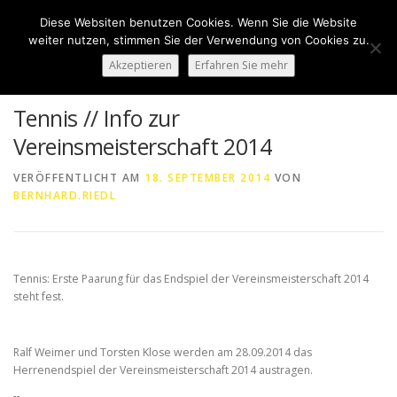
Zum
Diese Websiten benutzen Cookies. Wenn Sie die Website
Inhalt
Menü
weiter nutzen, stimmen Sie der Verwendung von Cookies zu.
springen
Akzeptieren
Erfahren Sie mehr
HOME
ÜBER UNS
50 JAHRE SVN
KONTAKT
Tennis // Info zur
Vereinsmeisterschaft 2014
NEWS
SPONSORING
SPORTHEIM „LA CASA“
VERÖFFENTLICHT AM
18. SEPTEMBER 2014
VON
BERNHARD.RIEDL
LOGIN
Tennis: Erste Paarung für das Endspiel der Vereinsmeisterschaft 2014
steht fest.
Ralf Weimer und Torsten Klose werden am 28.09.2014 das
Herrenendspiel der Vereinsmeisterschaft 2014 austragen.