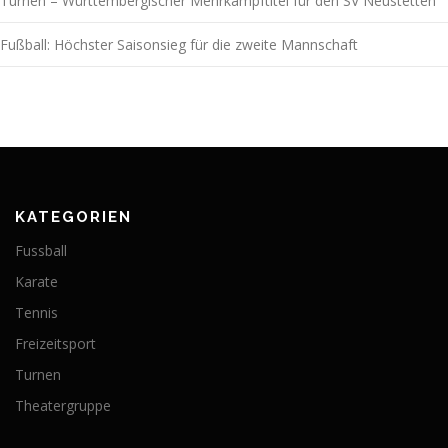
Turnen – Württembergischer Mehrkampftitel für den SV Neustetten
Fußball: Höchster Saisonsieg für die zweite Mannschaft
KATEGORIEN
Fussball
Karate
Tennis
Freizeitsport
Turnen
Theatergruppe