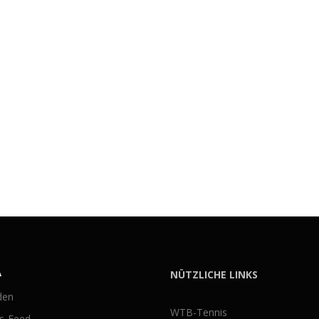
A
NÜTZLICHE LINKS
den
WTB-Tennis
gs-Feed