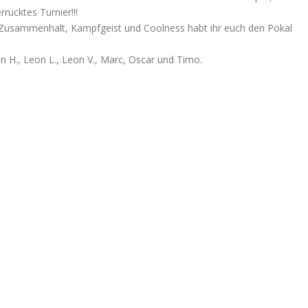
rücktes Turnier!!!
n Zusammenhalt, Kampfgeist und Coolness habt ihr euch den Pokal
on H., Leon L., Leon V., Marc, Oscar und Timo.