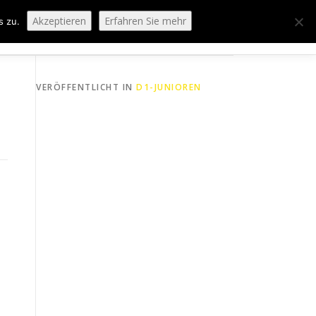
Akzeptieren
Erfahren Sie mehr
s zu.
ORING
SPORTHEIM „LA CASA“
LOGIN
VERÖFFENTLICHT IN
D1-JUNIOREN