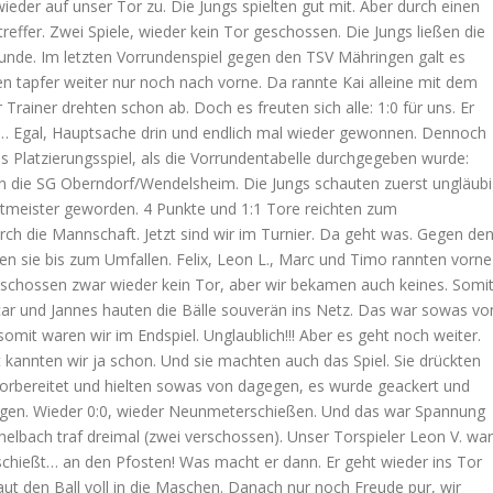
der auf unser Tor zu. Die Jungs spielten gut mit. Aber durch einen
treffer. Zwei Spiele, wieder kein Tor geschossen. Die Jungs ließen die
unde. Im letzten Vorrundenspiel gegen den TSV Mähringen galt es
ten tapfer weiter nur noch nach vorne. Da rannte Kai alleine mit dem
ir Trainer drehten schon ab. Doch es freuten sich alle: 1:0 für uns. Er
n… Egal, Hauptsache drin und endlich mal wieder gewonnen. Dennoch
s Platzierungsspiel, als die Vorrundentabelle durchgegeben wurde:
en die SG Oberndorf/Wendelsheim. Die Jungs schauten zuerst ungläub
eltmeister geworden. 4 Punkte und 1:1 Tore reichten zum
h die Mannschaft. Jetzt sind wir im Turnier. Da geht was. Gegen de
en sie bis zum Umfallen. Felix, Leon L., Marc und Timo rannten vorne
 schossen zwar wieder kein Tor, aber wir bekamen auch keines. Somi
ar und Jannes hauten die Bälle souverän ins Netz. Das war sowas vo
mit waren wir im Endspiel. Unglaublich!!! Aber es geht noch weiter.
kannten wir ja schon. Und sie machten auch das Spiel. Sie drückten
vorbereitet und hielten sowas von dagegen, es wurde geackert und
angen. Wieder 0:0, wieder Neunmeterschießen. Und das war Spannung
chelbach traf dreimal (zwei verschossen). Unser Torspieler Leon V. war
Er schießt… an den Pfosten! Was macht er dann. Er geht wieder ins Tor
ut den Ball voll in die Maschen. Danach nur noch Freude pur, wir