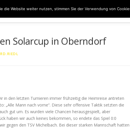
e die Website weiter nutzen, stimmen Sie der Verwendung von Cookie
ER UNS
50 JAHRE SVN
KONTAKT
NEWS
SPONS
en Solarcup in Oberndorf
RD.RIEDL
r in den letzten Turnieren immer frühzeitig die Heimreise antreten
: „Alle Mann nach vorne“. Diese sehr offensive Taktik setzten die
auch gut um. Es wurden viele Chancen herausgespielt, aber
lück haben wir auch keines bekommen, so endete das Spiel 0:0
 wir gegen den TSV Michelbach. Bei dieser starken Mannschaft hatten