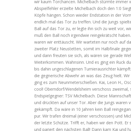
wir kaum Torchancen. Michelbach stürmte immer wie
Abspielfehler erzielte Michelbach doch den 1:0 Sieg
Köpfe hängen. Schon wieder Endstation in der Vorr
endlich mal das Tor zu treffen. Und die Jungs spiel
Ball auf das Tor zu, er legte ihn sich zu weit vor, w
muß den Ball noch irgendwie reingekrätscht habe
waren wir enttäuscht. Wir warteten nur noch auf da
zweiter Platz Neustetten, somit im Halbfinale geg
und dann freuten sie sich, als wären sie gerade W
Weiterkommen. Wahnsinn. Und es ging ein Ruck durc
bis dahin ungeschlagenen Turnierausrichter kämpft
die gegnerische Abwehr an was das Zeug hielt. Wir
ging es zum Neunmeterschießen. Kai, Leon H., Osc
cool! Oberndorf/Wendelsheim verschoss zweimal, so
Endspielgegner: TSV Michelbach. Diese Mannschaft 
und drückten auf unser Tor. Aber die Jungs waren 
gekämpft. Da wäre in 10 Jahren kein Ball reingeg
pur. Wir trafen dreimal (einer verschossen) und Mi
der letzte Schütze. Trifft er, haben wir den Pott. 
und pariert den nächsten Ball! Dann kam Kai und ha