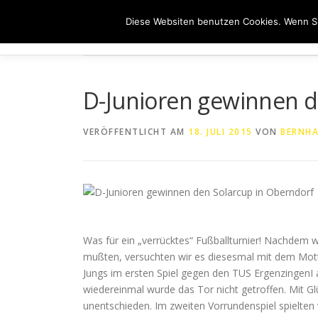
Zum
Diese Websiten benutzen Cookies. Wenn Si
Inhalt
HOME
ÜB
springen
D-Junioren gewinnen d
VERÖFFENTLICHT AM
18. JULI 2015
VON
BERNHA
Was für ein „verrücktes“ Fußballturnier! Nachdem wi
mußten, versuchten wir es diesesmal mit dem Motto
Jungs im ersten Spiel gegen den TUS ErgenzingenI 
wiedereinmal wurde das Tor nicht getroffen. Mit G
unentschieden. Im zweiten Vorrundenspiel spielten