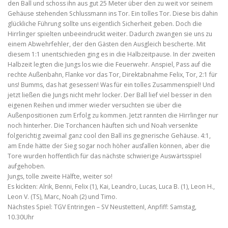
den Ball und schoss ihn aus gut 25 Meter über den zu weit vor seinem
Gehäuse stehenden Schlussmann ins Tor. Ein tolles Tor. Diese bis dahin
glückliche Führung sollte uns eigentlich Sicherheit geben. Doch die
Hirrlinger spielten unbeeindruckt weiter. Dadurch zwangen sie uns zu
einem Abwehrfehler, der den Gästen den Ausgleich bescherte. Mit
diesem 1:1 unentschieden ging es in die Halbzeitpause. In der zweiten
Halbzeit legten die Jungs los wie die Feuerwehr. Anspiel, Pass auf die
rechte Außenbahn, Flanke vor das Tor, Direktabnahme Felix, Tor, 2:1 für
uns! Bumms, das hat gesessen! Was für ein tolles Zusammenspiel! Und
jetzt ließen die Jungs nicht mehr locker. Der Ball lief viel besser in den
eigenen Reihen und immer wieder versuchten sie über die
Außenpositionen zum Erfolg zu kommen. Jetzt rannten die Hirrlinger nur
noch hinterher. Die Torchancen häuften sich und Noah versenkte
folgerichtig zweimal ganz cool den Ball ins gegnerische Gehäuse. 4:1,
am Ende hätte der Sieg sogar noch höher ausfallen können, aber die
Tore wurden hoffentlich für das nächste schwierige Auswärtsspiel
aufgehoben.
Jungs, tolle zweite Hälfte, weiter so!
Es kickten: Alrik, Benni, Felix (1), Kai, Leandro, Lucas, Luca B. (1), Leon H.,
Leon V. (TS), Marc, Noah (2) und Timo.
Nächstes Spiel: TGV Entringen – SV NeustettenI, Anpfiff: Samstag,
10.30Uhr