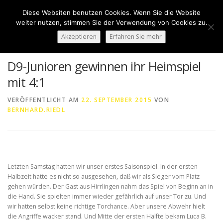
Zum
Diese Websiten benutzen Cookies. Wenn Sie die Website
Inhalt
Menü
weiter nutzen, stimmen Sie der Verwendung von Cookies zu.
springen
Akzeptieren
Erfahren Sie mehr
HOME
ÜBER UNS
50 JAHRE SVN
KONTAKT
D9-Junioren gewinnen ihr Heimspiel
mit 4:1
NEWS
SPONSORING
SPORTHEIM „LA CASA“
VERÖFFENTLICHT AM
22. SEPTEMBER 2015
VON
BERNHARD.RIEDL
LOGIN
Letzten Samstag hatten wir unser erstes Saisonspiel. In der ersten
Halbzeit hatte es nicht so ausgesehen, daß wir als Sieger vom Platz
gehen würden. Der Gast aus Hirrlingen nahm das Spiel von Beginn an in
die Hand. Sie spielten immer wieder gefährlich auf unser Tor zu. Und
wir hatten selbst keine richtige Torchance. Aber unsere Abwehr hielt
die Angriffe wacker stand. Und Mitte der ersten Hälfte bekam Luca B.