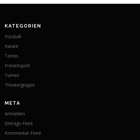
KATEGORIEN
Fussball
Karate
Tennis
Freizeitsport
Turnen
Theatergruppe
META
Anmelden
Eintrags-Feed
Kommentar-Feed