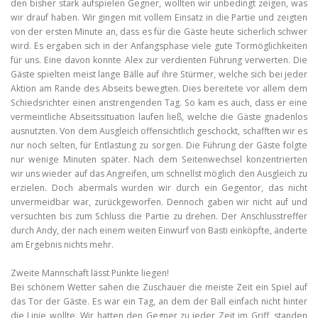
den bisher stark aufspielen Gegner, wollten wir unbedingt zeigen, was
wir drauf haben. Wir gingen mit vollem Einsatz in die Partie und zeigten
von der ersten Minute an, dass es für die Gäste heute sicherlich schwer
wird. Es ergaben sich in der Anfangsphase viele gute Tormöglichkeiten
für uns. Eine davon konnte Alex zur verdienten Führung verwerten. Die
Gäste spielten meist lange Bälle auf ihre Stürmer, welche sich bei jeder
Aktion am Rande des Abseits bewegten. Dies bereitete vor allem dem
Schiedsrichter einen anstrengenden Tag. So kam es auch, dass er eine
vermeintliche Abseitssituation laufen ließ, welche die Gäste gnadenlos
ausnutzten. Von dem Ausgleich offensichtlich geschockt, schafften wir es
nur noch selten, für Entlastung zu sorgen. Die Führung der Gäste folgte
nur wenige Minuten später. Nach dem Seitenwechsel konzentrierten
wir uns wieder auf das Angreifen, um schnellst möglich den Ausgleich zu
erzielen. Doch abermals wurden wir durch ein Gegentor, das nicht
unvermeidbar war, zurückgeworfen. Dennoch gaben wir nicht auf und
versuchten bis zum Schluss die Partie zu drehen. Der Anschlusstreffer
durch Andy, der nach einem weiten Einwurf von Basti einköpfte, änderte
am Ergebnis nichts mehr.
Zweite Mannschaft lässt Punkte liegen!
Bei schönem Wetter sahen die Zuschauer die meiste Zeit ein Spiel auf
das Tor der Gäste. Es war ein Tag, an dem der Ball einfach nicht hinter
die Linie wollte. Wir hatten den Gegner zu jeder Zeit im Griff, standen