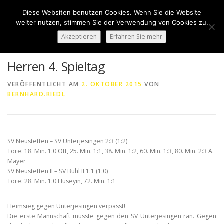
Zum
Diese Websiten benutzen Cookies. Wenn Sie die Website
Inhalt
Menü
weiter nutzen, stimmen Sie der Verwendung von Cookies zu.
springen
Akzeptieren
Erfahren Sie mehr
HOME
ÜBER UNS
50 JAHRE SVN
KONTAKT
Herren 4. Spieltag
VERÖFFENTLICHT AM
2. OKTOBER 2015
VON
BERNHARD.RIEDL
NEWS
SPONSORING
SPORTHEIM „LA CASA“
LOGIN
SV Neustetten – SV Unterjesingen 2:3 (1:2)
Tore: 18. Min. 1:0 Ott, 25. Min. 1:1, 38. Min. 1:2, 60. Min. 1:3, 80. Min. 2:3 A.
Mayer
SV Neustetten II – SV Bühl II 1:1 (1:0)
Tore: 28. Min. 1:0 Hüseyin, 72. Min. 1:1
Heimsieg gegen Unterjesingen verpasst!
Die erste Mannschaft musste gegen den SV Unterjesingen ran. Gegen