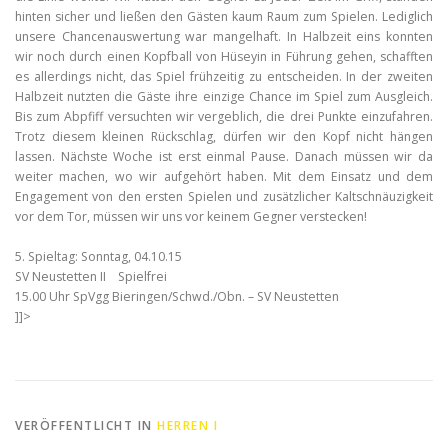
hinten sicher und ließen den Gästen kaum Raum zum Spielen. Lediglich
unsere Chancenauswertung war mangelhaft. In Halbzeit eins konnten
wir noch durch einen Kopfball von Hüseyin in Führung gehen, schafften
es allerdings nicht, das Spiel frühzeitig zu entscheiden. In der zweiten
Halbzeit nutzten die Gäste ihre einzige Chance im Spiel zum Ausgleich.
Bis zum Abpfiff versuchten wir vergeblich, die drei Punkte einzufahren.
Trotz diesem kleinen Rückschlag, dürfen wir den Kopf nicht hängen
lassen. Nächste Woche ist erst einmal Pause. Danach müssen wir da
weiter machen, wo wir aufgehört haben. Mit dem Einsatz und dem
Engagement von den ersten Spielen und zusätzlicher Kaltschnäuzigkeit
vor dem Tor, müssen wir uns vor keinem Gegner verstecken!
5. Spieltag: Sonntag, 04.10.15
SV Neustetten II Spielfrei
15.00 Uhr SpVgg Bieringen/Schwd./Obn. – SV Neustetten
]]>
VERÖFFENTLICHT IN
HERREN I