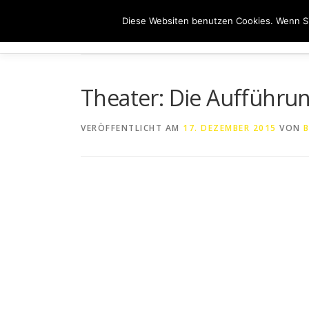
Zum
Diese Websiten benutzen Cookies. Wenn Si
Inhalt
HOME
ÜB
springen
Theater: Die Aufführu
VERÖFFENTLICHT AM
17. DEZEMBER 2015
VON