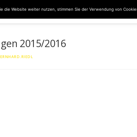
e die Website weiter nutzen, stimmen Sie der Verwendung von Cookie
ER UNS
50 JAHRE SVN
KONTAKT
NEWS
SPONS
ngen 2015/2016
BERNHARD.RIEDL