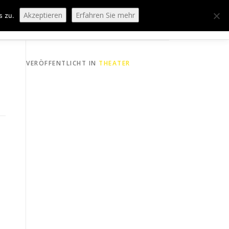
Akzeptieren
Erfahren Sie mehr
s zu.
ORING
SPORTHEIM „LA CASA“
LOGIN
VERÖFFENTLICHT IN
THEATER