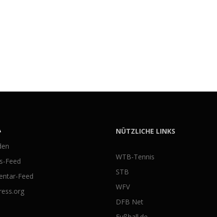
A
NÜTZLICHE LINKS
den
WTB-Tennis
gs-Feed
STB
ntar-Feed
WFV
ess.org
DFB Net
Fußball.de