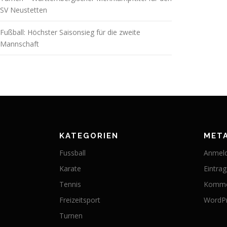
SV Neustetten
Fußball: Höchster Saisonsieg für die zweite
Mannschaft
KATEGORIEN
MET
Fussball
Anmel
Karate
Eintra
Tennis
Komme
Freizeitsport
WordPr
Turnen