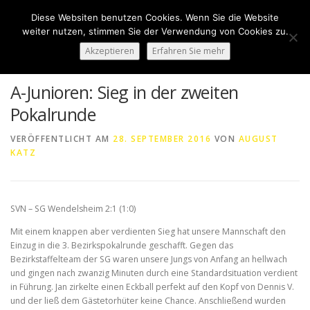
Zum
Diese Websiten benutzen Cookies. Wenn Sie die Website
Inhalt
Menü
weiter nutzen, stimmen Sie der Verwendung von Cookies zu.
springen
Akzeptieren
Erfahren Sie mehr
HOME
ÜBER UNS
50 JAHRE SVN
KONTAKT
A-Junioren: Sieg in der zweiten
Pokalrunde
NEWS
SPONSORING
SPORTHEIM „LA CASA“
VERÖFFENTLICHT AM
28. SEPTEMBER 2016
VON
AUGUST
KATZ
LOGIN
SVN – SG Wendelsheim 2:1 (1:0)
Mit einem knappen aber verdienten Sieg hat unsere Mannschaft den
Einzug in die 3. Bezirkspokalrunde geschafft. Gegen das
Bezirkstaffelteam der SG waren unsere Jungs von Anfang an hellwach
und gingen nach zwanzig Minuten durch eine Standardsituation verdient
in Führung. Jan zirkelte einen Eckball perfekt auf den Kopf von Dennis V.
und der ließ dem Gästetorhüter keine Chance. Anschließend wurden