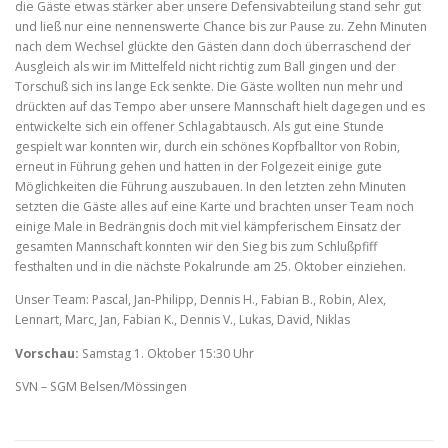
die Gäste etwas stärker aber unsere Defensivabteilung stand sehr gut
und ließ nur eine nennenswerte Chance bis zur Pause zu. Zehn Minuten
nach dem Wechsel glückte den Gästen dann doch überraschend der
Ausgleich als wir im Mittelfeld nicht richtig zum Ball gingen und der
Torschuß sich ins lange Eck senkte. Die Gäste wollten nun mehr und
drückten auf das Tempo aber unsere Mannschaft hielt dagegen und es
entwickelte sich ein offener Schlagabtausch. Als gut eine Stunde
gespielt war konnten wir, durch ein schönes Kopfballtor von Robin,
erneut in Führung gehen und hatten in der Folgezeit einige gute
Möglichkeiten die Führung auszubauen. In den letzten zehn Minuten
setzten die Gäste alles auf eine Karte und brachten unser Team noch
einige Male in Bedrängnis doch mit viel kämpferischem Einsatz der
gesamten Mannschaft konnten wir den Sieg bis zum Schlußpfiff
festhalten und in die nächste Pokalrunde am 25. Oktober einziehen.
Unser Team: Pascal, Jan-Philipp, Dennis H., Fabian B., Robin, Alex,
Lennart, Marc, Jan, Fabian K., Dennis V., Lukas, David, Niklas
Vorschau:
Samstag 1. Oktober 15:30 Uhr
SVN – SGM Belsen/Mössingen