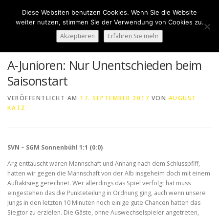
Zum
Diese Websiten benutzen Cookies. Wenn Sie die Website
Inhalt
Menü
weiter nutzen, stimmen Sie der Verwendung von Cookies zu.
springen
Akzeptieren
Erfahren Sie mehr
HOME
ÜBER UNS
50 JAHRE SVN
KONTAKT
A-Junioren: Nur Unentschieden beim
Saisonstart
NEWS
SPONSORING
SPORTHEIM „LA CASA“
VERÖFFENTLICHT AM
17. SEPTEMBER 2017
VON
AUGUST
KATZ
LOGIN
SVN – SGM Sonnenbühl 1:1 (0:0)
Arg enttäuscht waren Mannschaft und Anhang nach dem Schlusspfiff,
hatten wir gegen die Mannschaft von der Alb insgeheim doch mit einem
Auftaktsieg gerechnet. Wer allerdings das Spiel verfolgt hat muss
eingestehen das die Punkteteilung in Ordnung ging, auch wenn unsere
Jungs in den letzten 10 Minuten noch einige gute Chancen hatten das
Siegtor zu erzielen. Die Gäste, ohne Auswechselspieler angetreten,