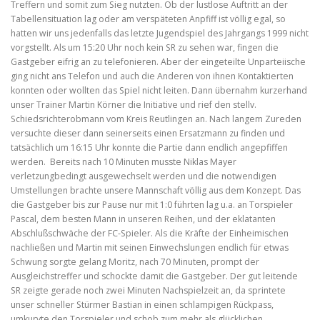
Treffern und somit zum Sieg nutzten. Ob der lustlose Auftritt an der
Tabellensituation lag oder am verspäteten Anpfiff ist völlig egal, so
hatten wir uns jedenfalls das letzte Jugendspiel des Jahrgangs 1999 nicht
vorgstellt. Als um 15:20 Uhr noch kein SR zu sehen war, fingen die
Gastgeber eifrig an zu telefonieren. Aber der eingeteilte Unparteiische
ging nicht ans Telefon und auch die Anderen von ihnen Kontaktierten
konnten oder wollten das Spiel nicht leiten. Dann übernahm kurzerhand
unser Trainer Martin Körner die Initiative und rief den stellv.
Schiedsrichterobmann vom Kreis Reutlingen an. Nach langem Zureden
versuchte dieser dann seinerseits einen Ersatzmann zu finden und
tatsächlich um 16:15 Uhr konnte die Partie dann endlich angepfiffen
werden. Bereits nach 10 Minuten musste Niklas Mayer
verletzungbedingt ausgewechselt werden und die notwendigen
Umstellungen brachte unsere Mannschaft völlig aus dem Konzept. Das
die Gastgeber bis zur Pause nur mit 1:0 führten lag u.a. an Torspieler
Pascal, dem besten Mann in unseren Reihen, und der eklatanten
Abschlußschwäche der FC-Spieler. Als die Kräfte der Einheimischen
nachließen und Martin mit seinen Einwechslungen endlich für etwas
Schwung sorgte gelang Moritz, nach 70 Minuten, prompt der
Ausgleichstreffer und schockte damit die Gastgeber. Der gut leitende
SR zeigte gerade noch zwei Minuten Nachspielzeit an, da sprintete
unser schneller Stürmer Bastian in einen schlampigen Rückpass,
umkurvte den Torspieler und schob zum mehr als glücklichen