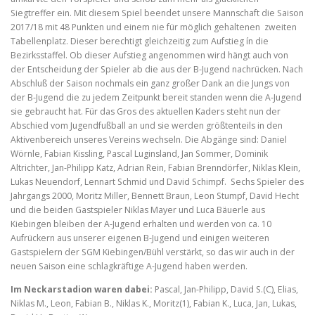
Siegtreffer ein. Mit diesem Spiel beendet unsere Mannschaft die Saison
2017/18 mit 48 Punkten und einem nie für möglich gehaltenen zweiten
Tabellenplatz. Dieser berechtigt gleichzeitig zum Aufstieg ín die
Bezirksstaffel. Ob dieser Aufstieg angenommen wird hängt auch von
der Entscheidung der Spieler ab die aus der B-Jugend nachrücken. Nach
Abschluß der Saison nochmals ein ganz großer Dank an die Jungs von
der B-Jugend die zu jedem Zeitpunkt bereit standen wenn die A-Jugend
sie gebraucht hat. Für das Gros des aktuellen Kaders steht nun der
Abschied vom Jugendfußball an und sie werden größtenteils in den
Aktivenbereich unseres Vereins wechseln. Die Abgänge sind: Daniel
Wörnle, Fabian Kissling, Pascal Luginsland, Jan Sommer, Dominik
Altrichter, Jan-Philipp Katz, Adrian Rein, Fabian Brenndörfer, Niklas Klein,
Lukas Neuendorf, Lennart Schmid und David Schimpf. Sechs Spieler des
Jahrgangs 2000, Moritz Miller, Bennett Braun, Leon Stumpf, David Hecht
und die beiden Gastspieler Niklas Mayer und Luca Bäuerle aus
Kiebingen bleiben der A-Jugend erhalten und werden von ca. 10
Aufrückern aus unserer eigenen B-Jugend und einigen weiteren
Gastspielern der SGM Kiebingen/Bühl verstärkt, so das wir auch in der
neuen Saison eine schlagkräftige A-Jugend haben werden.
Im Neckarstadion waren dabei:
Pascal, Jan-Philipp, David S.(C), Elias,
Niklas M., Leon, Fabian B., Niklas K., Moritz(1), Fabian K., Luca, Jan, Lukas,