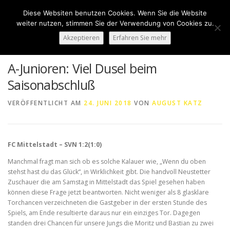
Zum
Diese Websiten benutzen Cookies. Wenn Sie die Website
Inhalt
Menü
weiter nutzen, stimmen Sie der Verwendung von Cookies zu.
springen
Akzeptieren
Erfahren Sie mehr
HOME
ÜBER UNS
50 JAHRE SVN
KONTAKT
A-Junioren: Viel Dusel beim
Saisonabschluß
NEWS
SPONSORING
SPORTHEIM „LA CASA“
VERÖFFENTLICHT AM
24. JUNI 2018
VON
AUGUST KATZ
LOGIN
FC Mittelstadt – SVN 1:2(1:0)
Manchmal fragt man sich ob es solche Kalauer wie, „Wenn du oben
stehst hast du das Glück“, in Wirklichkeit gibt. Die handvoll Neustetter
Zuschauer die am Samstag in Mittelstadt das Spiel gesehen haben
können diese Frage jetzt beantworten. Nicht weniger als 8 glasklare
Torchancen verzeichneten die Gastgeber in der ersten Stunde des
Spiels, am Ende resultierte daraus nur ein einziges Tor. Dagegen
standen drei Chancen für unsere Jungs die Moritz und Bastian zu zwei