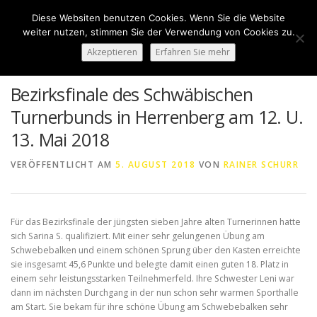
Zum
Diese Websiten benutzen Cookies. Wenn Sie die Website
Inhalt
Menü
weiter nutzen, stimmen Sie der Verwendung von Cookies zu.
springen
Akzeptieren
Erfahren Sie mehr
HOME
ÜBER UNS
50 JAHRE SVN
KONTAKT
Bezirksfinale des Schwäbischen
Turnerbunds in Herrenberg am 12. U.
13. Mai 2018
NEWS
SPONSORING
SPORTHEIM „LA CASA“
VERÖFFENTLICHT AM
5. AUGUST 2018
VON
RAINER SCHURR
LOGIN
Für das Bezirksfinale der jüngsten sieben Jahre alten Turnerinnen hatte
sich Sarina S. qualifiziert. Mit einer sehr gelungenen Übung am
Schwebebalken und einem schönen Sprung über den Kasten erreichte
sie insgesamt 45,6 Punkte und belegte damit einen guten 18. Platz in
einem sehr leistungsstarken Teilnehmerfeld. Ihre Schwester Leni war
dann im nächsten Durchgang in der nun schon sehr warmen Sporthalle
am Start. Sie bekam für ihre schöne Übung am Schwebebalken sehr