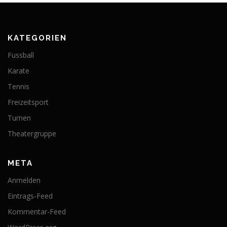
KATEGORIEN
Fussball
Karate
Tennis
Freizeitsport
Turnen
Theatergruppe
META
Anmelden
Eintrags-Feed
Kommentar-Feed