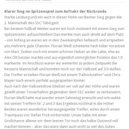
Klarer Sieg im Spitzenspiel zum Auftakt der Rückrunde
Starke Leistung und ein auch in dieser Höhe verdienter Sieg gegen die
2. Mannschaft des SSC Tübingen!
Bei bestem Fußball Wetter waren wir hoch motiviert mit einem Sieg zum
Spitzenreiter aufzuschließen! Das merkte man auch direkt auf dem Platz
– von Anfang an waren wir in den Zweikämpfen hellwach und erspielten
uns mehrere gute Chancen. Florian Weiß scheiterte nach toller Vorarbeit
von Marc Zeitter noch mit einem schönen Heber an der Latte, ehe es
Alex Ott besser machte und aus eigentlich unmöglicher Position das 1:0
markierte. Im Anschluss waren wir weiterhin zu jedem Zeitpunkt die
bessere Mannschaft und konnten noch vor der Halbzeit auf 3:0 stellen.
Die Treffer erzielten Florian Weiß mit einem ”Fallrückzieher“ und Chris
Mayer nach einem perfekt ausgespielten Konter.
Auch nach der Halbzeitshow blieben wir voll auf der Höhe und waren
gewillt unser Torverhältnis gegenüber dem SSC weiter zu verbessern.
Florian Weiß hatte mal wieder einen Sahnetag erwischt und schraubte
mit seinen Treffern Nr. 2 und 3 das Ergebnis nochmal in die Höhe!
Beides waren wunderbar herausgespielte Treffer, eines durch einen
Traumpass von Stefan Frick vorbereitet. Unser hätte mit einer
Großchance alleine vor dem leeren Tor noch das halbe Dutzend voll
machen können – aber das wäre dann auch wohl zu viel des Guten