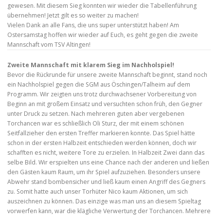
gewesen. Mit diesem Sieg konnten wir wieder die Tabellenführung
übernehmen! Jetzt gilt es so weiter zu machen!
Vielen Dank an alle Fans, die uns super unterstützt haben! Am
Ostersamstag hoffen wir wieder auf Euch, es geht gegen die zweite
Mannschaft vom
TSV Altingen
!
Zweite Mannschaft mit klarem Sieg im Nachholspiel!
Bevor die Rückrunde für unsere zweite Mannschaft beginnt, stand noch
ein Nachholspiel gegen die SGM aus Öschingen/Talheim auf dem
Programm. Wir zeigten uns trotz durchwachsener Vorbereitung von
Beginn an mit großem Einsatz und versuchten schon früh, den Gegner
unter Druck zu setzen. Nach mehreren guten aber vergebenen
Torchancen war es schließlich Oli Sturz, der mit einem schönen
Seitfallzieher den ersten Treffer markieren konnte. Das Spiel hätte
schon in der ersten Halbzeit entschieden werden können, doch wir
schafften es nicht, weitere Tore zu erzielen. In Halbzeit Zwei dann das
selbe Bild. Wir erspielten uns eine Chance nach der anderen und ließen
den Gästen kaum Raum, um ihr Spiel aufzuziehen. Besonders unsere
Abwehr stand bombensicher und ließ kaum einen Angriff des Gegners
zu. Somit hatte auch unser Torhüter Nico kaum Aktionen, um sich
auszeichnen zu können. Das einzige was man uns an diesem Spieltag
vorwerfen kann, war die klägliche Verwertung der Torchancen. Mehrere