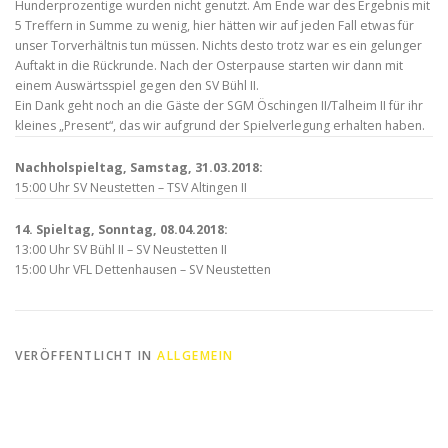
Hunderprozentige wurden nicht genutzt. Am Ende war des Ergebnis mit
5 Treffern in Summe zu wenig, hier hätten wir auf jeden Fall etwas für
unser Torverhältnis tun müssen. Nichts desto trotz war es ein gelunger
Auftakt in die Rückrunde. Nach der Osterpause starten wir dann mit
einem Auswärtsspiel gegen den SV Bühl II.
Ein Dank geht noch an die Gäste der SGM Öschingen II/Talheim II für ihr
kleines „Present“, das wir aufgrund der Spielverlegung erhalten haben.
Nachholspieltag, Samstag, 31.03.2018:
15:00 Uhr SV Neustetten – TSV Altingen II
14. Spieltag, Sonntag, 08.04.2018:
13:00 Uhr SV Bühl II – SV Neustetten II
15:00 Uhr VFL Dettenhausen – SV Neustetten
VERÖFFENTLICHT IN
ALLGEMEIN