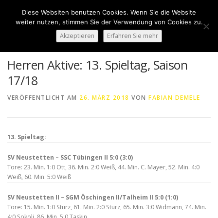
Zum
Diese Websiten benutzen Cookies. Wenn Sie die Website
Inhalt
Menü
weiter nutzen, stimmen Sie der Verwendung von Cookies zu.
springen
Akzeptieren
Erfahren Sie mehr
HOME
ÜBER UNS
50 JAHRE SVN
KONTAKT
Herren Aktive: 13. Spieltag, Saison
17/18
NEWS
SPONSORING
SPORTHEIM „LA CASA“
VERÖFFENTLICHT AM
26. MÄRZ 2018
VON
FABIAN DEMELE
LOGIN
13. Spieltag:
SV Neustetten – SSC Tübingen II 5:0 (3:0)
Tore: 23. Min. 1:0 Ott, 36. Min. 2:0 Weiß, 44. Min. C. Mayer, 52. Min. 4:0
Weiß, 60. Min. 5:0 Weiß
SV Neustetten II – SGM Öschingen II/Talheim II 5:0 (1:0)
Tore: 15. Min. 1:0 Sturz, 61. Min. 2:0 Sturz, 65. Min. 3:0 Widmann, 74. Min.
4:0 Sokoli, 86. Min. 5:0 Taskin