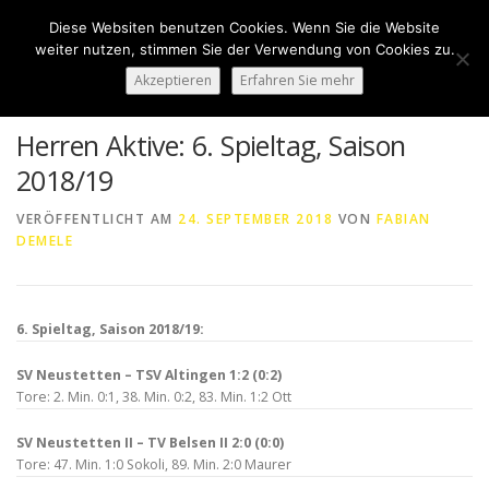
Zum
Diese Websiten benutzen Cookies. Wenn Sie die Website
Inhalt
Menü
weiter nutzen, stimmen Sie der Verwendung von Cookies zu.
springen
Akzeptieren
Erfahren Sie mehr
HOME
ÜBER UNS
50 JAHRE SVN
KONTAKT
Herren Aktive: 6. Spieltag, Saison
2018/19
NEWS
SPONSORING
SPORTHEIM „LA CASA“
VERÖFFENTLICHT AM
24. SEPTEMBER 2018
VON
FABIAN
DEMELE
LOGIN
6. Spieltag, Saison 2018/19:
SV Neustetten – TSV Altingen 1:2 (0:2)
Tore: 2. Min. 0:1, 38. Min. 0:2, 83. Min. 1:2 Ott
SV Neustetten II – TV Belsen II 2:0 (0:0)
Tore: 47. Min. 1:0 Sokoli, 89. Min. 2:0 Maurer