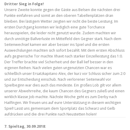
Dritter Sieg in Folge!
Unsere Zweite konnte gegen die Gäste aus Belsen die nächsten drei
Punkte einfahren und somit an den oberen Tabellenplätzen dran
bleiben. Bei lästigem Wetter zeigten wir nicht die beste Leistung. Im
ersten Durchgang konnten wir lediglich eine gute Torchance
herausspielen, die leider nicht genutzt wurde. Zudem machten wir
durch unnötige Ballverluste im Mittelfeld den Gegner stark. Nach dem
Seitenwechsel kamen wir aber besser ins Spiel und die ersten
Auswechslungen machten sich sofort bezahlt. Mit dem ersten Abschluss
aufs gegnerische Tor machte Xhavit nach starker Einzelleistung das 1:0.
Der Treffer brachte viel Sicherheit und der Ball lief besser in den
eigenen Reihen. Nach vielen guten ungenutzten Chancen war es
schließlich unser Ersatzkapitano Alex, der kurz vor Schluss sicher zum 2:0
und zur Entscheidung einschub. Nach verlorener Seitenwahl vor
Spielbeginn war dies auch das mindeste. Ein großes Lob gilt vor allem
unserer Abwehrreihe, die kaum Chancen des Gegners zuließ und einen
wirklich klasse Job machte. Nächste Woche geht es zum Derby nach
Hailfingen. Wir freuen uns auf eure Unterstützung in diesem wichtigen
Spiel! Lasst uns gemeinsam dem Sportplatz das Schwarz und Gelb
aufdrücken und die drei Punkte nach Neustetten holen!
7. Spieltag, 30.09.2018: