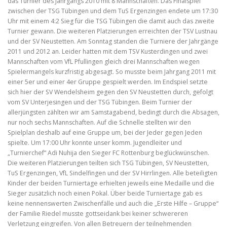
das Turnier des Jahrgangs 2010 mit 8 Mannschaften. Das Finalspiel
zwischen der TSG Tübingen und dem TuS Ergenzingen endete um 17:30
Uhr mit einem 4:2 Sieg für die TSG Tübingen die damit auch das zweite
Turnier gewann. Die weiteren Platzierungen erreichten der TSV Lustnau
und der SV Neustetten. Am Sonntag standen die Turniere der Jahrgänge
2011 und 2012 an. Leider hatten mit dem TSV Kusterdingen und zwei
Mannschaften vom VfL Pfullingen gleich drei Mannschaften wegen
Spielermangels kurzfristig abgesagt. So musste beim Jahrgang 2011 mit
einer 5er und einer 4er Gruppe gespielt werden. Im Endspiel setzte
sich hier der SV Wendelsheim gegen den SV Neustetten durch, gefolgt
vom SV Unterjesingen und der TSG Tübingen. Beim Turnier der
allerjüngsten zählten wir am Samstagabend, bedingt durch die Absagen,
nur noch sechs Mannschaften. Auf die Schnelle stellten wir den
Spielplan deshalb auf eine Gruppe um, bei der Jeder gegen Jeden
spielte. Um 17:00 Uhr konnte unser komm. Jugendleiter und
„Turnierchef“ Adi Nuhija den Sieger FC Rottenburg beglückwünschen.
Die weiteren Platzierungen teilten sich TSG Tübingen, SV Neustetten,
TuS Ergenzingen, VfL Sindelfingen und der SV Hirrlingen. Alle beteiligten
Kinder der beiden Turniertage erhielten jeweils eine Medaille und die
Sieger zusätzlich noch einen Pokal. Über beide Turniertage gab es
keine nennenswerten Zwischenfälle und auch die „Erste Hilfe – Gruppe“
der Familie Riedel musste gottseidank bei keiner schwereren
Verletzung eingreifen. Von allen Betreuern der teilnehmenden