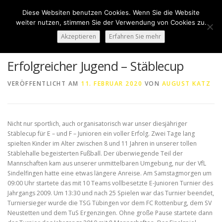
Zum
Diese Websiten benutzen Cookies. Wenn Sie die Website
Inhalt
Menü
weiter nutzen, stimmen Sie der Verwendung von Cookies zu.
springen
Akzeptieren
Erfahren Sie mehr
HOME
ÜBER UNS
50 JAHRE SVN
KONTAKT
Erfolgreicher Jugend – Stäblecup
VERÖFFENTLICHT AM
11. FEBRUAR 2020
VON
AUGUST KATZ
NEWS
SPONSORING
SPORTHEIM „LA CASA“
Nicht nur sportlich, auch organisatorisch war unser diesjähriger
LOGIN
Stäblecup für E – und F – Junioren ein voller Erfolg. Zwei Tage lang
spielten Kinder im Alter zwischen 8 und 11 Jahren in unserer tollen
Stäblehalle begeisterten Fußball. Der überwiegende Teil der
Mannschaften kam aus unserer unmittelbaren Umgebung, nur der VfL
Sindelfingen hatte eine etwas längere Anreise. Am Samstagmorgen um
09:00 Uhr startete das mit 10 Teams vollbesetzte E-Junioren Turnier des
Jahrgangs 2009. Um 13:30 und nach 25 Spielen war das Turnier beendet,
Turniersieger wurde die TSG Tübingen vor dem FC Rottenburg, dem SV
Neustetten und dem TuS Ergenzingen. Ohne große Pause startete dann