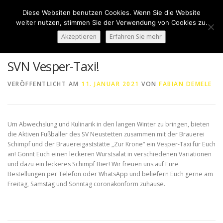
Zum
Diese Websiten benutzen Cookies. Wenn Sie die Website
Inhalt
Menü
weiter nutzen, stimmen Sie der Verwendung von Cookies zu.
springen
Akzeptieren
Erfahren Sie mehr
HOME
ÜBER UNS
50 JAHRE SVN
KONTAKT
SVN Vesper-Taxi!
VERÖFFENTLICHT AM
11. JANUAR 2021
VON
FABIAN DEMELE
NEWS
SPONSORING
SPORTHEIM „LA CASA“
Um Abwechslung und Kulinarik in den langen Winter zu bringen, bieten
LOGIN
die Aktiven Fußballer des SV Neustetten zusammen mit der Brauerei
Schimpf und der Brauereigaststätte „Zur Krone“ ein Vesper-Taxi für Euch
an! Gönnt Euch einen leckeren Wurstsalat in verschiedenen Variationen
und dazu ein leckeres Schimpf Bier! Wir freuen uns auf Eure
Bestellungen per Telefon oder WhatsApp und beliefern Euch gerne am
Freitag, Samstag und Sonntag coronakonform zuhause.