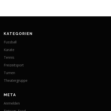
KATEGORIEN
Fussball
Karate
Tennis
Freizeitsport
Turnen
Theatergruppe
META
Anmelden
Eintrags-Feed