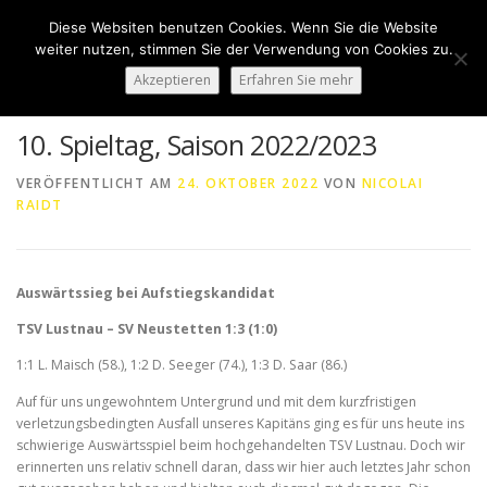
Zum
Diese Websiten benutzen Cookies. Wenn Sie die Website
Inhalt
Menü
weiter nutzen, stimmen Sie der Verwendung von Cookies zu.
springen
Akzeptieren
Erfahren Sie mehr
HOME
ÜBER UNS
50 JAHRE SVN
KONTAKT
10. Spieltag, Saison 2022/2023
VERÖFFENTLICHT AM
24. OKTOBER 2022
VON
NICOLAI
RAIDT
NEWS
SPONSORING
SPORTHEIM „LA CASA“
LOGIN
Auswärtssieg bei Aufstiegskandidat
TSV Lustnau – SV Neustetten 1:3 (1:0)
1:1 L. Maisch (58.), 1:2 D. Seeger (74.), 1:3 D. Saar (86.)
Auf für uns ungewohntem Untergrund und mit dem kurzfristigen
verletzungsbedingten Ausfall unseres Kapitäns ging es für uns heute ins
schwierige Auswärtsspiel beim hochgehandelten TSV Lustnau. Doch wir
erinnerten uns relativ schnell daran, dass wir hier auch letztes Jahr schon