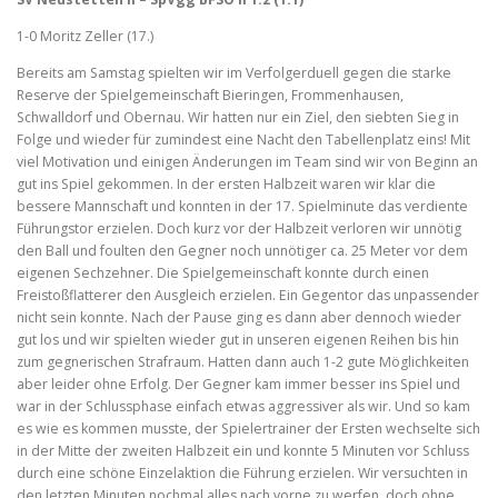
1-0 Moritz Zeller (17.)
Bereits am Samstag spielten wir im Verfolgerduell gegen die starke
Reserve der Spielgemeinschaft Bieringen, Frommenhausen,
Schwalldorf und Obernau. Wir hatten nur ein Ziel, den siebten Sieg in
Folge und wieder für zumindest eine Nacht den Tabellenplatz eins! Mit
viel Motivation und einigen Änderungen im Team sind wir von Beginn an
gut ins Spiel gekommen. In der ersten Halbzeit waren wir klar die
bessere Mannschaft und konnten in der 17. Spielminute das verdiente
Führungstor erzielen. Doch kurz vor der Halbzeit verloren wir unnötig
den Ball und foulten den Gegner noch unnötiger ca. 25 Meter vor dem
eigenen Sechzehner. Die Spielgemeinschaft konnte durch einen
Freistoßflatterer den Ausgleich erzielen. Ein Gegentor das unpassender
nicht sein konnte. Nach der Pause ging es dann aber dennoch wieder
gut los und wir spielten wieder gut in unseren eigenen Reihen bis hin
zum gegnerischen Strafraum. Hatten dann auch 1-2 gute Möglichkeiten
aber leider ohne Erfolg. Der Gegner kam immer besser ins Spiel und
war in der Schlussphase einfach etwas aggressiver als wir. Und so kam
es wie es kommen musste, der Spielertrainer der Ersten wechselte sich
in der Mitte der zweiten Halbzeit ein und konnte 5 Minuten vor Schluss
durch eine schöne Einzelaktion die Führung erzielen. Wir versuchten in
den letzten Minuten nochmal alles nach vorne zu werfen, doch ohne