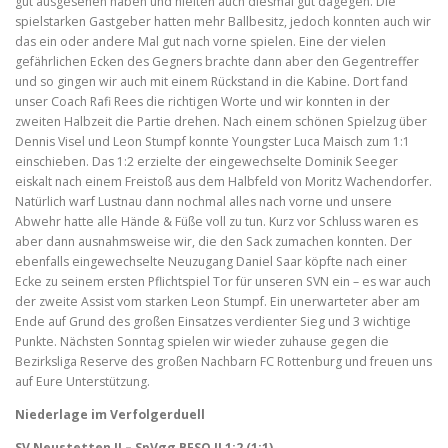
gut ausgesehen haben und hielten auch diesmal gut dagegen. Die
spielstarken Gastgeber hatten mehr Ballbesitz, jedoch konnten auch wir
das ein oder andere Mal gut nach vorne spielen. Eine der vielen
gefährlichen Ecken des Gegners brachte dann aber den Gegentreffer
und so gingen wir auch mit einem Rückstand in die Kabine. Dort fand
unser Coach Rafi Rees die richtigen Worte und wir konnten in der
zweiten Halbzeit die Partie drehen. Nach einem schönen Spielzug über
Dennis Visel und Leon Stumpf konnte Youngster Luca Maisch zum 1:1
einschieben. Das 1:2 erzielte der eingewechselte Dominik Seeger
eiskalt nach einem Freistoß aus dem Halbfeld von Moritz Wachendorfer.
Natürlich warf Lustnau dann nochmal alles nach vorne und unsere
Abwehr hatte alle Hände & Füße voll zu tun. Kurz vor Schluss waren es
aber dann ausnahmsweise wir, die den Sack zumachen konnten. Der
ebenfalls eingewechselte Neuzugang Daniel Saar köpfte nach einer
Ecke zu seinem ersten Pflichtspiel Tor für unseren SVN ein – es war auch
der zweite Assist vom starken Leon Stumpf. Ein unerwarteter aber am
Ende auf Grund des großen Einsatzes verdienter Sieg und 3 wichtige
Punkte. Nächsten Sonntag spielen wir wieder zuhause gegen die
Bezirksliga Reserve des großen Nachbarn FC Rottenburg und freuen uns
auf Eure Unterstützung.
Niederlage im Verfolgerduell
SV Neustetten II – SpVgg BFSO II 1:2 (1:1)