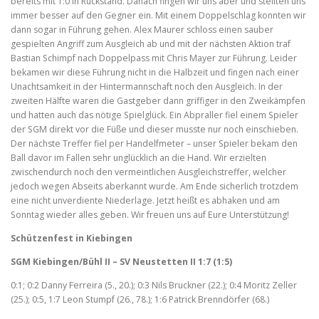
bereits mit 1:0 in Rückstand. Danach fingen wir uns aber und stellten uns
immer besser auf den Gegner ein. Mit einem Doppelschlag konnten wir
dann sogar in Führung gehen. Alex Maurer schloss einen sauber
gespielten Angriff zum Ausgleich ab und mit der nächsten Aktion traf
Bastian Schimpf nach Doppelpass mit Chris Mayer zur Führung. Leider
bekamen wir diese Führung nicht in die Halbzeit und fingen nach einer
Unachtsamkeit in der Hintermannschaft noch den Ausgleich. In der
zweiten Hälfte waren die Gastgeber dann griffiger in den Zweikämpfen
und hatten auch das nötige Spielglück. Ein Abpraller fiel einem Spieler
der SGM direkt vor die Füße und dieser musste nur noch einschieben.
Der nächste Treffer fiel per Handelfmeter – unser Spieler bekam den
Ball davor im Fallen sehr unglücklich an die Hand. Wir erzielten
zwischendurch noch den vermeintlichen Ausgleichstreffer, welcher
jedoch wegen Abseits aberkannt wurde. Am Ende sicherlich trotzdem
eine nicht unverdiente Niederlage. Jetzt heißt es abhaken und am
Sonntag wieder alles geben. Wir freuen uns auf Eure Unterstützung!
Schützenfest in Kiebingen
SGM Kiebingen/Bühl II – SV Neustetten II 1:7 (1:5)
0:1; 0:2 Danny Ferreira (5., 20.); 0:3 Nils Bruckner (22.); 0:4 Moritz Zeller
(25.); 0:5, 1:7 Leon Stumpf (26., 78.); 1:6 Patrick Brenndörfer (68.)