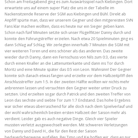
Schon am Freitagabend ging es zum Auswärtsspiel nach Kiebingen. Dort
erwartete uns auf einem super Platz die uns in der Tabelle im
Nackensitzende Reserve der SGM aus Kiebingen und Bühl. Direkt ab
Anpfiff spürte man, dass wir unserem Gegner und den mitgereisten SVN
Fans klar machen wollten, dass es heute nur ein Sieger geben kann.
Schon nach fünf Minuten setzte sich unser Flügelflitzer Danny durch und
konnte den Führungstreffer erzielen. Nach etwa 20 Spielminuten ging es
dann Schlag auf Schlag. Wir zerlegten innerhalb 7 Minuten die SGM mit
vier weiteren Toren und eins schöner als das anderen. Das zweite
wieder durch Danny, dann ein Fernschuss von Nils zum 0:3, das vierte
durch einen Knaller an die Lattenunterkante und dann ins Tor durch
Moritz und eine Minute später das 0:5 von Leon. Wahnsinn! Der Gegner
konnte sich danach etwas fangen und erzielte vor dem Halbzeitpfiff den
Anschlusstreffer zum 1:5. In der zweiten Hälfte wollten wir nichts mehr
anbrennen lassen und versuchten den Gegner weiter unter Druck zu
setzten. Und erzielten sogar durch Patrick und den zweiten Treffer von
Leon das sechste und siebte Tor zum 1:7 Endstand. Das hohe Ergebnis
war sicher etwas überraschend für alle doch nach dem Spielverlauf und
der wohl wahrscheinlich besten ersten Halbzeit der Saison mehr als
verdient. Leider gab es auch negative Dinge. Gleich vier Spieler
mussten verletzt ausgewechselt werden. Mit schweren Verletzungen
von Danny und David H., die für den Rest der Saison
bedauerlicherweise ausfallen. Bei Timo und Kai hoffen wir, dass es nur