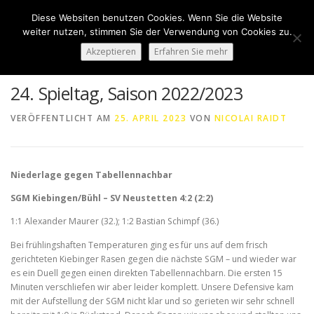
Zum
Diese Websiten benutzen Cookies. Wenn Sie die Website
Inhalt
Menü
weiter nutzen, stimmen Sie der Verwendung von Cookies zu.
springen
Akzeptieren
Erfahren Sie mehr
HOME
ÜBER UNS
50 JAHRE SVN
KONTAKT
24. Spieltag, Saison 2022/2023
VERÖFFENTLICHT AM
25. APRIL 2023
VON
NICOLAI RAIDT
NEWS
SPONSORING
SPORTHEIM „LA CASA“
Niederlage gegen Tabellennachbar
LOGIN
SGM Kiebingen/Bühl – SV Neustetten 4:2 (2:2)
1:1 Alexander Maurer (32.); 1:2 Bastian Schimpf (36.)
Bei frühlingshaften Temperaturen ging es für uns auf dem frisch
gerichteten Kiebinger Rasen gegen die nächste SGM – und wieder war
es ein Duell gegen einen direkten Tabellennachbarn. Die ersten 15
Minuten verschliefen wir aber leider komplett. Unsere Defensive kam
mit der Aufstellung der SGM nicht klar und so gerieten wir sehr schnell