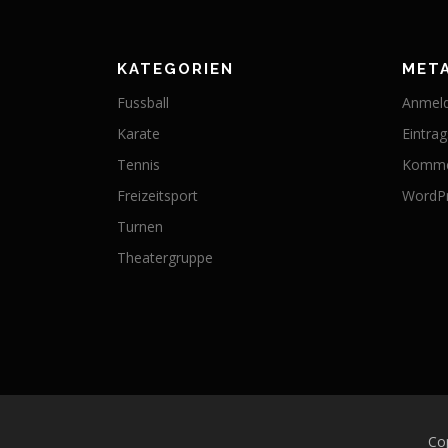
KATEGORIEN
MET
Fussball
Anmel
Karate
Eintra
Tennis
Komme
Freizeitsport
WordPr
Turnen
Theatergruppe
Co