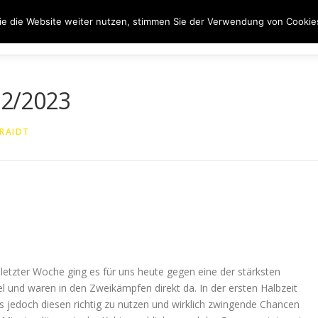
e die Website weiter nutzen, stimmen Sie der Verwendung von Cookie
ER UNS
50 JAHRE SVN
KONTAKT
NEWS
SPONS
22/2023
 RAIDT
 letzter Woche ging es für uns heute gegen eine der stärksten
l und waren in den Zweikämpfen direkt da. In der ersten Halbzeit
s jedoch diesen richtig zu nutzen und wirklich zwingende Chancen