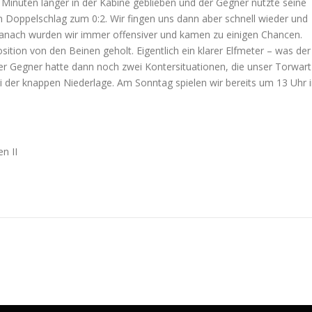
Minuten länger in der Kabine geblieben und der Gegner nutzte seine
en Doppelschlag zum 0:2. Wir fingen uns dann aber schnell wieder und
 Danach wurden wir immer offensiver und kamen zu einigen Chancen.
ition von den Beinen geholt. Eigentlich ein klarer Elfmeter – was der
er Gegner hatte dann noch zwei Kontersituationen, die unser Torwart
bei der knappen Niederlage. Am Sonntag spielen wir bereits um 13 Uhr 
n II