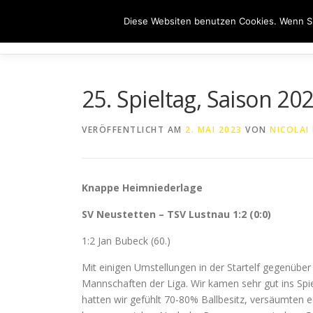
Zum
Diese Websiten benutzen Cookies. Wenn Si
Inhalt
HOME
ÜB
springen
25. Spieltag, Saison 20
VERÖFFENTLICHT AM
2. MAI 2023
VON
NICOLAI
Knappe Heimniederlage
SV Neustetten – TSV Lustnau 1:2 (0:0)
1:2 Jan Bubeck (60.)
Mit einigen Umstellungen in der Startelf gegenüber
Mannschaften der Liga. Wir kamen sehr gut ins Spie
hatten wir gefühlt 70-80% Ballbesitz, versäumten e