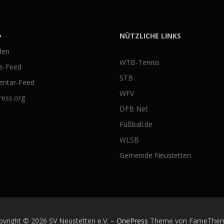
A
NÜTZLICHE LINKS
den
WTB-Tennis
gs-Feed
STB
ntar-Feed
WFV
ess.org
DFB Net
Fußball.de
WLSB
Gemeinde Neustetten
pyright © 2026 SV Neustetten e.V.
–
OnePress
Theme von FameThe