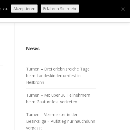
Akzeptieren
Erfahren Sie mehr
s zu.
ORING
SPORTHEIM „LA CASA“
LOGIN
News
Turnen – Drei erlebnisreiche Tage
beim Landeskinderturnfest in
Heilbronn
Turnen – Mit über 30 Teilnehmern
beim Gauturnfest vertreten
Turnen – Vizemeister in der
Bezirksliga – Aufstieg nur hauchdünn
verpasst