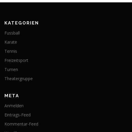
KATEGORIEN
Fussball
Karate
Tennis
Freizeitsport
Turnen
Theatergruppe
META
Anmelden
Eintrags-Feed
Kommentar-Feed