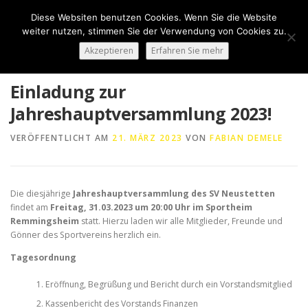
Zum
Diese Websiten benutzen Cookies. Wenn Sie die Website
Inhalt
Menü
weiter nutzen, stimmen Sie der Verwendung von Cookies zu.
springen
Akzeptieren
Erfahren Sie mehr
HOME
ÜBER UNS
50 JAHRE SVN
KONTAKT
Einladung zur
Jahreshauptversammlung 2023!
NEWS
SPONSORING
SPORTHEIM „LA CASA“
VERÖFFENTLICHT AM
21. MÄRZ 2023
VON
FABIAN DEMELE
LOGIN
Die diesjährige
Jahreshauptversammlung des SV Neustetten
findet am
Freitag, 31.03.2023 um 20:00 Uhr im Sportheim
Remmingsheim
statt. Hierzu laden wir alle Mitglieder, Freunde und
Gönner des Sportvereins herzlich ein.
Tagesordnung
Eröffnung, Begrüßung und Bericht durch ein Vorstandsmitglied
Kassenbericht des Vorstands Finanzen