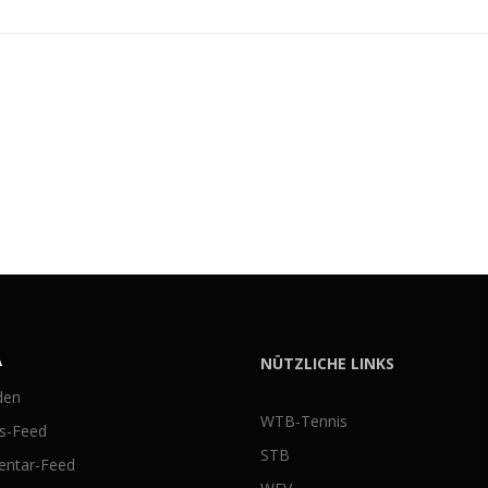
A
NÜTZLICHE LINKS
den
WTB-Tennis
gs-Feed
STB
ntar-Feed