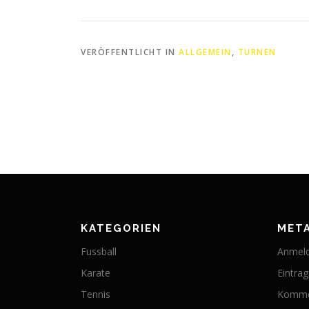
VERÖFFENTLICHT IN
ALLGEMEIN
,
TURNEN
KATEGORIEN
MET
Fussball
Anmel
Karate
Eintra
Tennis
Komme