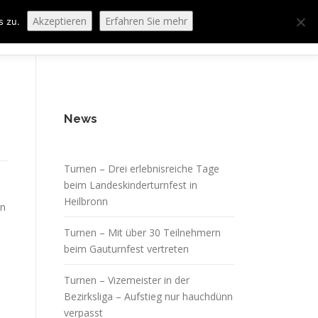
Akzeptieren
Erfahren Sie mehr
s zu.
ORING
SPORTHEIM „LA CASA“
LOGIN
News
Turnen – Drei erlebnisreiche Tage
beim Landeskinderturnfest in
Heilbronn
en
Turnen – Mit über 30 Teilnehmern
beim Gauturnfest vertreten
Turnen – Vizemeister in der
Bezirksliga – Aufstieg nur hauchdünn
verpasst