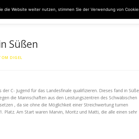
e die Website weiter nutzen, stimmen Sie der Verwendung von Cookie
ER UNS
50 JAHRE SVN
KONTAKT
NEWS
SPONS
 in Süßen
TOM DIGEL
s der C- Jugend für das Landesfinale qualifizieren. Dieses fand in Süß
 Gegen die Mannschaften aus den Leistungszentren des Schwäbischen
setzen , da sie ohne die Möglichkeit einer Streichwertung turnen
Platz. Am Start waren Marvin, Moritz und Matti, die alle einen sehr