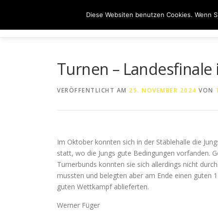
Zum
Diese Websiten benutzen Cookies. Wenn Si
Inhalt
HOME
ÜB
springen
Turnen – Landesfinale
VERÖFFENTLICHT AM
25. NOVEMBER 2024
VON
Im Oktober konnten sich in der Stäblehalle die Jung
statt, wo die Jungs gute Bedingungen vorfanden.
Turnerbunds konnten sie sich allerdings nicht durch
mussten und belegten aber am Ende einen guten 11. 
guten Wettkampf ablieferten.
Werner Füger