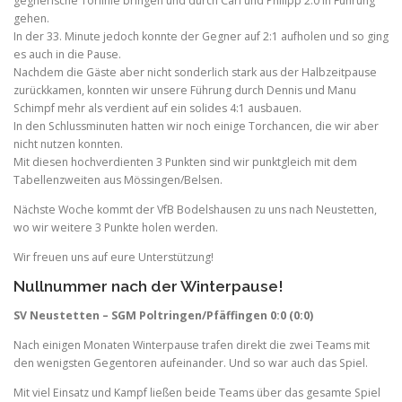
gegnerische Torlinie bringen und durch Carl und Philipp 2:0 in Führung
gehen.
In der 33. Minute jedoch konnte der Gegner auf 2:1 aufholen und so ging
es auch in die Pause.
Nachdem die Gäste aber nicht sonderlich stark aus der Halbzeitpause
zurückkamen, konnten wir unsere Führung durch Dennis und Manu
Schimpf mehr als verdient auf ein solides 4:1 ausbauen.
In den Schlussminuten hatten wir noch einige Torchancen, die wir aber
nicht nutzen konnten.
Mit diesen hochverdienten 3 Punkten sind wir punktgleich mit dem
Tabellenzweiten aus Mössingen/Belsen.
Nächste Woche kommt der VfB Bodelshausen zu uns nach Neustetten,
wo wir weitere 3 Punkte holen werden.
Wir freuen uns auf eure Unterstützung!
Nullnummer nach der Winterpause!
SV Neustetten – SGM Poltringen/Pfäffingen 0:0 (0:0)
Nach einigen Monaten Winterpause trafen direkt die zwei Teams mit
den wenigsten Gegentoren aufeinander. Und so war auch das Spiel.
Mit viel Einsatz und Kampf ließen beide Teams über das gesamte Spiel