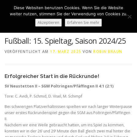
Zum
Diese Websiten benutzen Cookies. Wenn Sie die Website
Inhalt
Menü
weiter nutzen, stimmen Sie der Verwendung von Cookies zu.
springen
Akzeptieren
Erfahren Sie mehr
HOME
ÜBER UNS
50 JAHRE SVN
KONTAKT
Fußball: 15. Spieltag, Saison 2024/25
VERÖFFENTLICHT AM
17. MÄRZ 2025
VON
ROBIN BRAUN
NEWS
SPONSORING
SPORTHEIM „LA CASA“
Erfolgreicher Start in die Rückrunde!
LOGIN
SV Neustetten II – SGM Poltringen/Pfäffingen II 4:1 (2:1)
Tore: C. Avidi, P. Schmid, D. Visel, M. Schimpf
Bei schwierigen Platzverhältnissen spielten wir nach langer Winterpause
unser erstes Rückrundenspiel gegen die SGM aus Poltringen/Pfäffingen
II.
Nachdem wir eine Weile gebraucht hatten, um ins Spiel zu kommen,
konnten wir in der 26’ und 29’ Minute den Ball gleich zwei mal hinter die