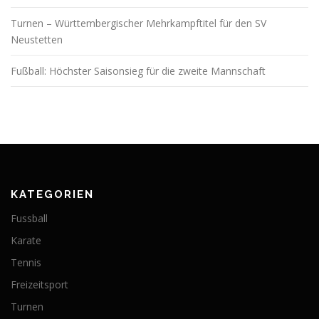
o
Turnen – Württembergischer Mehrkampftitel für den SV
n
Neustetten
Fußball: Höchster Saisonsieg für die zweite Mannschaft
KATEGORIEN
Fussball
Karate
Tennis
Freizeitsport
Turnen