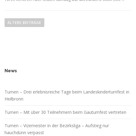
B
e
ÄLTERE BEITRÄGE
i
t
r
a
g
s
News
n
a
Turnen – Drei erlebnisreiche Tage beim Landeskinderturnfest in
v
Heilbronn
i
g
Turnen – Mit über 30 Teilnehmern beim Gauturnfest vertreten
a
t
Turnen – Vizemeister in der Bezirksliga – Aufstieg nur
i
hauchdünn verpasst