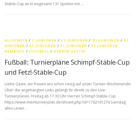
Stäble-Cup an.In insgesamt 131 Spielen mit …
ALLGEMEIN
/
C-JUNIOREN
/
C2-JUNIOREN
/
D1-JUNIOREN
/
E1-
JUNIOREN
/
E2-JUNIOREN
/
F1-JUNIOREN
/
F3-JUNIOREN
BAMBINIS
/
FUSSBALL
/
HERREN AKTIVE
Fußball: Turnierpläne Schimpf-Stäble-Cup
und Fetz!-Stäble-Cup
Liebe Gäste, wir freuen uns schon riesig auf unser Turnier-Wochenende.
Über die angehängten Links gelangt ihr direkt zu den Live-
Turnierplänen. Freitag ab 17:30 Uhr Herren Schimpf-Stäble-Cup
https://www.meinturnierplan.de/showit.php?id=1762161276 Samstag
alles Lesen …