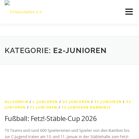
Zum
Inhalt
Menü
springen
HOME
ÜBER UNS
50 JAHRE SVN
KONTAKT
KATEGORIE:
E2-JUNIOREN
NEWS
SPONSORING
SPORTHEIM „LA CASA“
LOGIN
ALLGEMEIN
/
C-JUNIOREN
/
D1-JUNIOREN
/
E1-JUNIOREN
/
E2-
JUNIOREN
/
F1-JUNIOREN
/
F3-JUNIOREN BAMBINIS
Fußball: Fetz!-Stäble-Cup 2026
70 Teams und rund 600 Spielerinnen und Spieler von den Bambini bis
zur C-Jugend traten am 10. und 11. Januar in der Stäblehalle zum Fetz!-