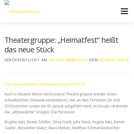
Zum
Inhalt
Menü
springen
HOME
ÜBER UNS
50 JAHRE SVN
KONTAKT
Theatergruppe: „Heimatfest“ heißt
das neue Stück
NEWS
SPONSORING
SPORTHEIM „LA CASA“
VERÖFFENTLICHT AM
18. OKTOBER 2017
VON
AUGUST KATZ
LOGIN
http://sv-neustetten.de/theatergruppe/2017-2/
Auch in diesem Winter wird unsere Theatergruppe wieder einen
schwäbischen Schwank einstudieren, der an den Terminen 29. und
30.Dezember sowie am 05. Januar aufgeführt wird. Im Einsatz ist wieder
die „altbewährte“ Gruppe. Die Personen
Brigitte Katz, Beate Schiller, Silvia Frank, Julia Steck, Angela Katz, Rainer
Taufer, Alexander Maier, Klaus Weber, Matthias Schmeckenbecher