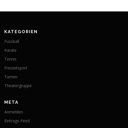
KATEGORIEN
Fussball
Karate
Tennis
Freizeitsport
Turnen
Theatergruppe
META
Anmelden
Eintrags-Feed