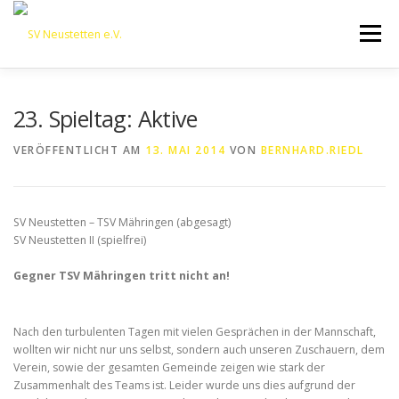
Zum
Inhalt
Menü
springen
HOME
ÜBER UNS
50 JAHRE SVN
KONTAKT
23. Spieltag: Aktive
VERÖFFENTLICHT AM
13. MAI 2014
VON
BERNHARD.RIEDL
NEWS
SPONSORING
SPORTHEIM „LA CASA“
SV Neustetten – TSV Mähringen (abgesagt)
LOGIN
SV Neustetten II (spielfrei)
Gegner TSV Mähringen tritt nicht an!
Nach den turbulenten Tagen mit vielen Gesprächen in der Mannschaft,
wollten wir nicht nur uns selbst, sondern auch unseren Zuschauern, dem
Verein, sowie der gesamten Gemeinde zeigen wie stark der
Zusammenhalt des Teams ist. Leider wurde uns dies aufgrund der