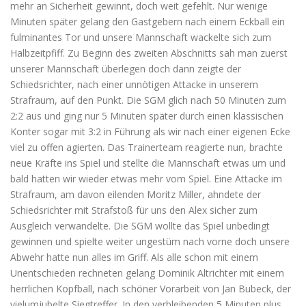
mehr an Sicherheit gewinnt, doch weit gefehlt. Nur wenige
Minuten später gelang den Gastgebern nach einem Eckball ein
fulminantes Tor und unsere Mannschaft wackelte sich zum
Halbzeitpfiff. Zu Beginn des zweiten Abschnitts sah man zuerst
unserer Mannschaft überlegen doch dann zeigte der
Schiedsrichter, nach einer unnötigen Attacke in unserem
Strafraum, auf den Punkt. Die SGM glich nach 50 Minuten zum
2:2 aus und ging nur 5 Minuten später durch einen klassischen
Konter sogar mit 3:2 in Führung als wir nach einer eigenen Ecke
viel zu offen agierten. Das Trainerteam reagierte nun, brachte
neue Kräfte ins Spiel und stellte die Mannschaft etwas um und
bald hatten wir wieder etwas mehr vom Spiel. Eine Attacke im
Strafraum, am davon eilenden Moritz Miller, ahndete der
Schiedsrichter mit Strafstoß für uns den Alex sicher zum
Ausgleich verwandelte. Die SGM wollte das Spiel unbedingt
gewinnen und spielte weiter ungestüm nach vorne doch unsere
Abwehr hatte nun alles im Griff. Als alle schon mit einem
Unentschieden rechneten gelang Dominik Altrichter mit einem
herrlichen Kopfball, nach schöner Vorarbeit von Jan Bubeck, der
vielumjubelte Siegtreffer. In den verbleibenden 5 Minuten plus