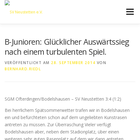
Zum
Inhalt
Menü
springen
HOME
ÜBER UNS
50 JAHRE SVN
KONTAKT
B-Junioren: Glücklicher Auswärtssieg
nach einem turbulenten Spiel.
NEWS
SPONSORING
SPORTHEIM „LA CASA“
VERÖFFENTLICHT AM
28. SEPTEMBER 2014
VON
BERNHARD.RIEDL
LOGIN
SGM Ofterdingen/Bodelshausen – SV Neustetten 3:4 (1:2)
Bei herrlichem Spätsommerwetter trafen wir in Bodelshausen
ein und befürchteten schon auf dem ungeliebten Kunstrasen
antreten zu müssen. Zur Überraschung Vieler verfügt
Bodelshausen aber, neben dem Stadionplatz, über einen
weiteren sehr guten Rasenplatz auf dem wir dann antreten