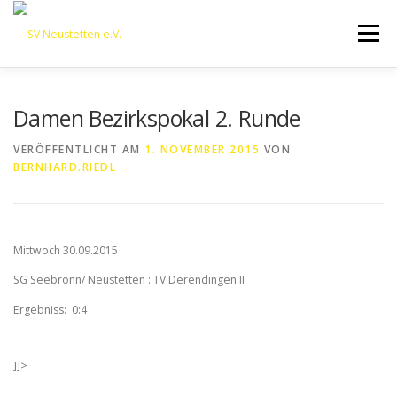
Zum
Inhalt
Menü
springen
HOME
ÜBER UNS
50 JAHRE SVN
KONTAKT
Damen Bezirkspokal 2. Runde
VERÖFFENTLICHT AM
1. NOVEMBER 2015
VON
BERNHARD.RIEDL
NEWS
SPONSORING
SPORTHEIM „LA CASA“
LOGIN
Mittwoch 30.09.2015
SG Seebronn/ Neustetten : TV Derendingen II
Ergebniss: 0:4
]]>