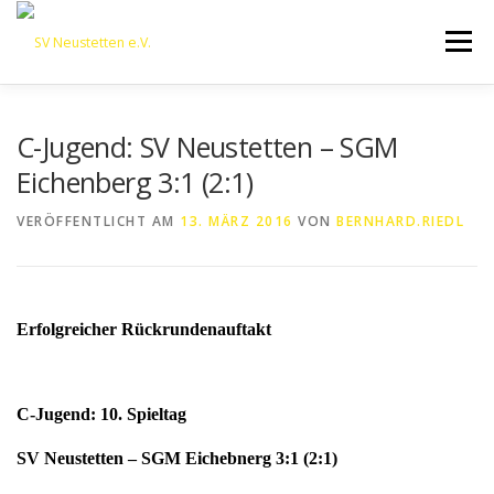
Zum
Inhalt
Menü
springen
HOME
ÜBER UNS
50 JAHRE SVN
KONTAKT
C-Jugend: SV Neustetten – SGM
Eichenberg 3:1 (2:1)
NEWS
SPONSORING
SPORTHEIM „LA CASA“
VERÖFFENTLICHT AM
13. MÄRZ 2016
VON
BERNHARD.RIEDL
LOGIN
Erfolgreicher Rückrundenauftakt
C-Jugend: 10. Spieltag
SV Neustetten – SGM Eichebnerg 3:1 (2:1)