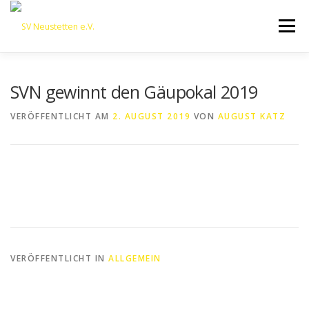
Zum
Inhalt
Menü
springen
HOME
ÜBER UNS
50 JAHRE SVN
KONTAKT
SVN gewinnt den Gäupokal 2019
VERÖFFENTLICHT AM
2. AUGUST 2019
VON
AUGUST KATZ
NEWS
SPONSORING
SPORTHEIM „LA CASA“
LOGIN
VERÖFFENTLICHT IN
ALLGEMEIN