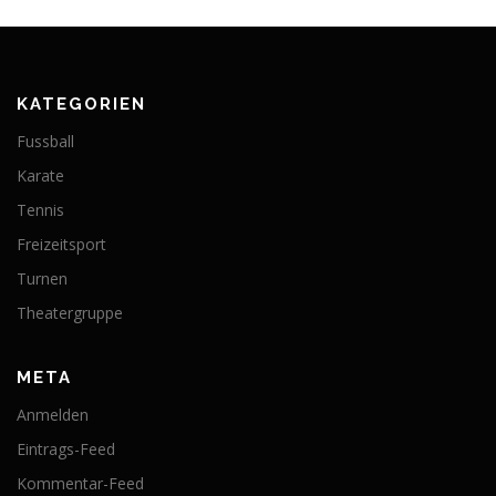
KATEGORIEN
Fussball
Karate
Tennis
Freizeitsport
Turnen
Theatergruppe
META
Anmelden
Eintrags-Feed
Kommentar-Feed