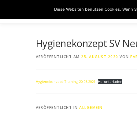
Zum
Diese Websiten benutzen Cookies. Wenn Si
Inhalt
HOME
ÜB
springen
Hygienekonzept SV Ne
VERÖFFENTLICHT AM
25. AUGUST 2020
VON
FA
Hygienekonzept-Training-20.05.2021
Herunterladen
VERÖFFENTLICHT IN
ALLGEMEIN