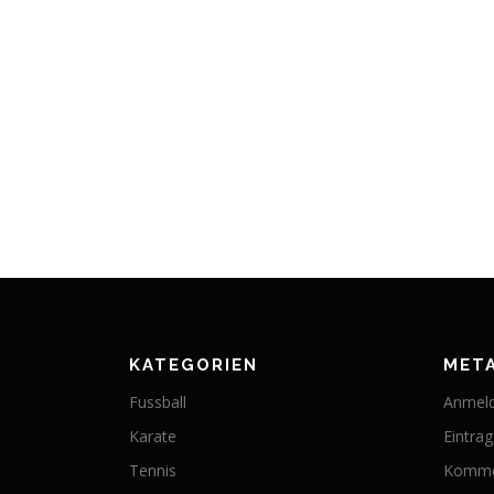
KATEGORIEN
MET
Fussball
Anmel
Karate
Eintra
Tennis
Komme