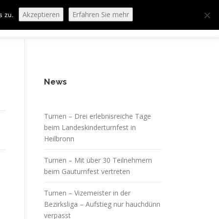
Akzeptieren
Erfahren Sie mehr
s zu.
ORING
SPORTHEIM „LA CASA“
LOGIN
News
Turnen – Drei erlebnisreiche Tage
beim Landeskinderturnfest in
Heilbronn
Turnen – Mit über 30 Teilnehmern
beim Gauturnfest vertreten
Turnen – Vizemeister in der
Bezirksliga – Aufstieg nur hauchdünn
verpasst