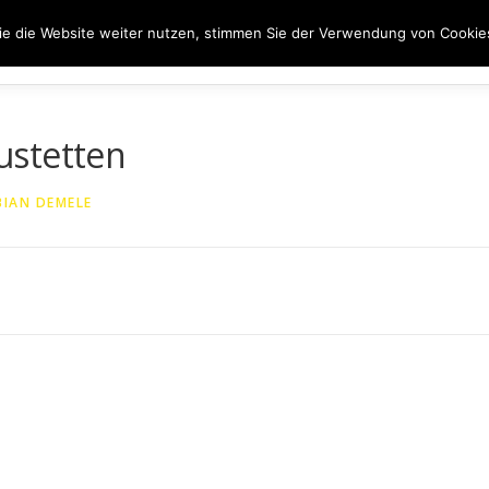
e die Website weiter nutzen, stimmen Sie der Verwendung von Cookie
ER UNS
50 JAHRE SVN
KONTAKT
NEWS
SPONS
ustetten
BIAN DEMELE