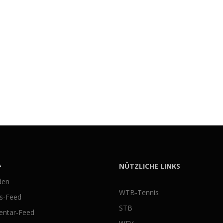
A
NÜTZLICHE LINKS
den
WTB-Tennis
gs-Feed
STB
ntar-Feed