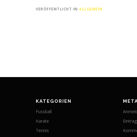
VERÖFFENTLICHT IN
ALLGEMEIN
KATEGORIEN
MET
Fussball
Anmel
Karate
Eintra
Tennis
Komme