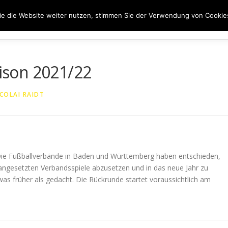
e die Website weiter nutzen, stimmen Sie der Verwendung von Cookie
ER UNS
50 JAHRE SVN
KONTAKT
NEWS
SPONS
aison 2021/22
COLAI RAIDT
Die Fußballverbände in Baden und Württemberg haben entschieden,
angesetzten Verbandsspiele abzusetzen und in das neue Jahr zu
was früher als gedacht. Die Rückrunde startet voraussichtlich am