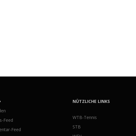
A
NÜTZLICHE LINKS
den
WTB-Tennis
gs-Feed
STB
ntar-Feed