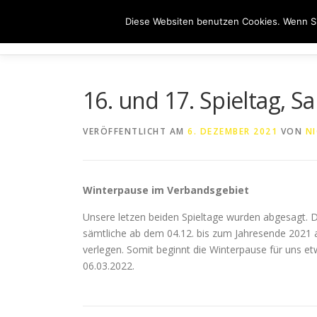
Zum
Diese Websiten benutzen Cookies. Wenn Si
Inhalt
HOME
ÜB
springen
16. und 17. Spieltag, S
VERÖFFENTLICHT AM
6. DEZEMBER 2021
VON
NI
Winterpause im Verbandsgebiet
Unsere letzen beiden Spieltage wurden abgesagt. 
sämtliche ab dem 04.12. bis zum Jahresende 2021 
verlegen. Somit beginnt die Winterpause für uns et
06.03.2022.