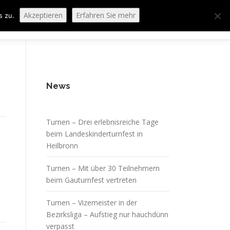
Akzeptieren
Erfahren Sie mehr
s zu.
ORING
SPORTHEIM „LA CASA“
LOGIN
News
Turnen – Drei erlebnisreiche Tage
beim Landeskinderturnfest in
Heilbronn
Turnen – Mit über 30 Teilnehmern
beim Gauturnfest vertreten
Turnen – Vizemeister in der
Bezirksliga – Aufstieg nur hauchdünn
verpasst