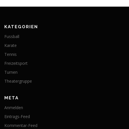
KATEGORIEN
Fussball
Karate
Tennis
Freizeitsport
Turnen
Theatergruppe
META
Anmelden
Eintrags-Feed
Kommentar-Feed