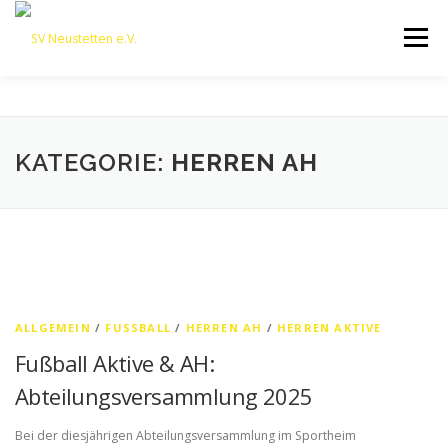
Zum
Inhalt
Menü
springen
HOME
ÜBER UNS
50 JAHRE SVN
KONTAKT
KATEGORIE:
HERREN AH
NEWS
SPONSORING
SPORTHEIM „LA CASA“
LOGIN
ALLGEMEIN
/
FUSSBALL
/
HERREN AH
/
HERREN AKTIVE
Fußball Aktive & AH:
Abteilungsversammlung 2025
Bei der diesjährigen Abteilungsversammlung im Sportheim