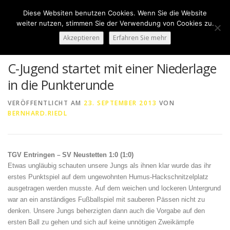
Zum
Diese Websiten benutzen Cookies. Wenn Sie die Website
Inhalt
Menü
weiter nutzen, stimmen Sie der Verwendung von Cookies zu.
springen
Akzeptieren
Erfahren Sie mehr
HOME
ÜBER UNS
50 JAHRE SVN
KONTAKT
C-Jugend startet mit einer Niederlage
in die Punkterunde
NEWS
SPONSORING
SPORTHEIM „LA CASA“
VERÖFFENTLICHT AM
23. SEPTEMBER 2013
VON
BERNHARD.RIEDL
LOGIN
TGV Entringen
SV Neustetten 1:0 (1:0)
–
Etwas ungläubig schauten unsere Jungs als ihnen klar wurde das ihr
erstes Punktspiel auf dem ungewohnten Humus-Hackschnitzelplatz
ausgetragen werden musste. Auf dem weichen und lockeren Untergrund
war an ein anständiges Fußballspiel mit sauberen Pässen nicht zu
denken. Unsere Jungs beherzigten dann auch die Vorgabe auf den
ersten Ball zu gehen und sich auf keine unnötigen Zweikämpfe