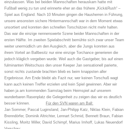
einzulassen. Was bei beiden Mannschaften herauskam hatte mit
Fußball wenig zu tun und erinnerte eher an das frühere „Kick&Rush“ –
Spiel aus England. Nach 10 Minuten gingen die Hausherren in Führung,
unsere ansonsten sichere Hintermannschaft war in dem Moment etwas
unsortiert und konnten den schnellen Torschützen nicht mehr halten.
Das war die einzige nennenswerte Szene beider Mannschaften in der
ersten Hälfte. Im zweiten Spielabschnitt bemühte sich zwar unser Team
weiter unermüdlich um den Ausgleich, aber die Jungs konnten aus
ihrem Vorteil an Ballbesitz nur eine einzige Torchance generieren die
jedoch kläglich vergeben wurde. Weil auch die Gastgeber, bis auf einen
fulminanten Weitschuss den unser Keeper Jan sensationell parierte,
sonst nichts zustande brachten blieb es beim knappsten aller
Ergebnisse. Am Ende bleibt als Fazit nur, wer keinen Torschuß wagt
kann auch keinen Treffer erzielen und kein Spiel gewinnen. Aber wir
haben ja am kommenden Samstag beim Heimspiel auf unserem
wunderbaren Rasenplatz die Gelegenheit zu zeigen das wir es deutlich
besser können.
Für den SVN waren am Ball:
Jan Sommer, Pascal Luginsland, Jan-Philipp Katz, Niklas Klein, Fabian
Brenndörfer, Dominik Altrichter, Lennart Schmid, Bennett Braun, Fabian
Kissling, Moritz Miller, David Schimpf, Marius Imhoff, Lukas Neuendorf
Vorschau: