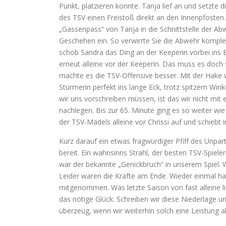
Punkt, platzieren konnte. Tanja lief an und setzt
des TSV einen Freistoß direkt an den Innenpfosten.
„Gassenpass“ von Tanja in die Schnittstelle der Ab
Geschehen ein. So verwirrte Sie die Abwehr komple
schob Sandra das Ding an der Keeperin vorbei ins 
erneut alleine vor der Keeperin. Das muss es doch 
machte es die TSV-Offensive besser. Mit der Hake wird
Stürmerin perfekt ins lange Eck, trotz spitzem Wink
wir uns vorschreiben müssen, ist das wir nicht mit 
nachlegen. Bis zur 65. Minute ging es so weiter wie
der TSV-Mädels alleine vor Chrissi auf und schiebt 
Kurz darauf ein etwas fragwürdiger Pfiff des Unpart
bereit. Ein wahnsinns Strahl, der besten TSV-Spiel
war der bekannte „Genickbruch“ in unserem Spiel. W
Leider waren die Kräfte am Ende. Wieder einmal h
mitgenommen. Was letzte Saison von fast alleine lie
das nötige Glück. Schreiben wir diese Niederlage un
überzeug, wenn wir weiterhin solch eine Leistung 