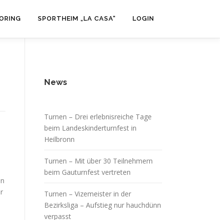
ORING
SPORTHEIM „LA CASA“
LOGIN
News
Turnen – Drei erlebnisreiche Tage
beim Landeskinderturnfest in
Heilbronn
Turnen – Mit über 30 Teilnehmern
beim Gauturnfest vertreten
en
r
Turnen – Vizemeister in der
Bezirksliga – Aufstieg nur hauchdünn
verpasst