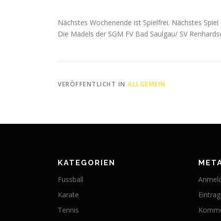
Nächstes Wochenende ist Spielfrei. Nächstes Spie
Die Mädels der SGM FV Bad Saulgau/ SV Renhardsw
VERÖFFENTLICHT IN
ALLGEMEIN
KATEGORIEN
MET
Fussball
Anmel
Karate
Eintra
Tennis
Komme