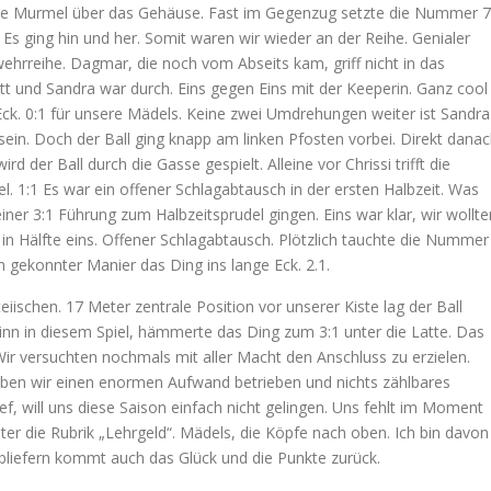
e die Murmel über das Gehäuse. Fast im Gegenzug setzte die Nummer 7
 Es ging hin und her. Somit waren wir wieder an der Reihe. Genialer
wehrreihe. Dagmar, die noch vom Abseits kam, griff nicht in das
tt und Sandra war durch. Eins gegen Eins mit der Keeperin. Ganz cool
Eck. 0:1 für unsere Mädels. Keine zwei Umdrehungen weiter ist Sandra
sein. Doch der Ball ging knapp am linken Pfosten vorbei. Direkt dana
 der Ball durch die Gasse gespielt. Alleine vor Chrissi trifft die
el. 1:1 Es war ein offener Schlagabtausch in der ersten Halbzeit. Was
einer 3:1 Führung zum Halbzeitsprudel gingen. Eins war klar, wir wollte
 in Hälfte eins. Offener Schlagabtausch. Plötzlich tauchte die Nummer
in gekonnter Manier das Ding ins lange Eck. 2.1.
eiischen. 17 Meter zentrale Position vor unserer Kiste lag der Ball
erinn in diesem Spiel, hämmerte das Ding zum 3:1 unter die Latte. Das
ir versuchten nochmals mit aller Macht den Anschluss zu erzielen.
aben wir einen enormen Aufwand betrieben und nichts zählbares
f, will uns diese Saison einfach nicht gelingen. Uns fehlt im Moment
ter die Rubrik „Lehrgeld“. Mädels, die Köpfe nach oben. Ich bin davon
abliefern kommt auch das Glück und die Punkte zurück.