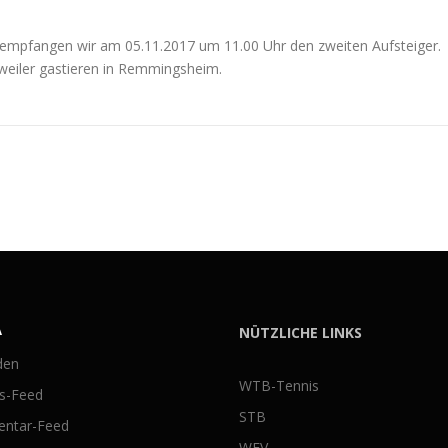
l empfangen wir am 05.11.2017 um 11.00 Uhr den zweiten Aufsteiger.
eiler gastieren in Remmingsheim.
A
NÜTZLICHE LINKS
den
WTB-Tennis
gs-Feed
STB
ntar-Feed
WFV