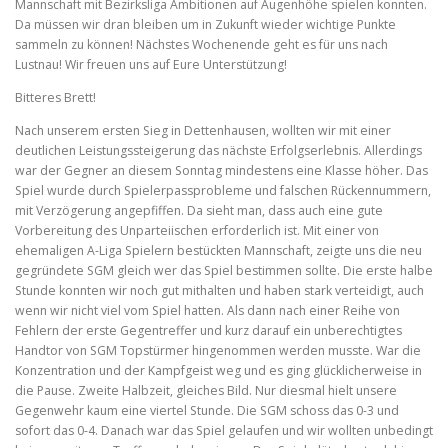
Mannschaft mit Bezirksliga Ambitionen auf Augenhöhe spielen konnten.
Da müssen wir dran bleiben um in Zukunft wieder wichtige Punkte
sammeln zu können! Nächstes Wochenende geht es für uns nach
Lustnau! Wir freuen uns auf Eure Unterstützung!
Bitteres Brett!
Nach unserem ersten Sieg in Dettenhausen, wollten wir mit einer
deutlichen Leistungssteigerung das nächste Erfolgserlebnis. Allerdings
war der Gegner an diesem Sonntag mindestens eine Klasse höher. Das
Spiel wurde durch Spielerpassprobleme und falschen Rückennummern,
mit Verzögerung angepfiffen. Da sieht man, dass auch eine gute
Vorbereitung des Unparteiischen erforderlich ist. Mit einer von
ehemaligen A-Liga Spielern bestückten Mannschaft, zeigte uns die neu
gegründete SGM gleich wer das Spiel bestimmen sollte. Die erste halbe
Stunde konnten wir noch gut mithalten und haben stark verteidigt, auch
wenn wir nicht viel vom Spiel hatten. Als dann nach einer Reihe von
Fehlern der erste Gegentreffer und kurz darauf ein unberechtigtes
Handtor von SGM Topstürmer hingenommen werden musste. War die
Konzentration und der Kampfgeist weg und es ging glücklicherweise in
die Pause. Zweite Halbzeit, gleiches Bild. Nur diesmal hielt unsere
Gegenwehr kaum eine viertel Stunde. Die SGM schoss das 0-3 und
sofort das 0-4. Danach war das Spiel gelaufen und wir wollten unbedingt