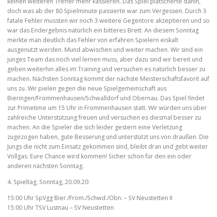
keinen weiteren Treffer mehr kassieren. Das Spiel plätscherte dahin,
doch was ab der 80 Spielminute passierte war zum Vergessen. Durch 3
fatale Fehler mussten wir noch 3 weitere Gegentore akzeptieren und so
war das Endergebnis natürlich ein bitteres Brett. An diesem Sonntag
merkte man deutlich das Fehler von erfahren Spielern eiskalt
ausgenutzt werden. Mund abwischen und weiter machen. Wir sind ein
junges Team das noch viel lernen muss, aber dazu sind wir bereit und
geben weiterhin alles im Training und versuchen es natürlich besser zu
machen. Nächsten Sonntag kommt der nächste Meisterschaftsfavorit auf
uns zu. Wir pielen gegen die neue Spielgemeinschaft aus
Bieringen/Frommenhausen/Schwalldorf und Obernau. Das Spiel findet
zur Primetime um 15 Uhr in Frommenhausen statt. Wir würden uns über
zahlreiche Unterstützung freuen und versuchen es diesmal besser zu
machen. An die Spieler die sich leider gestern eine Verletzung
zugezogen haben, gute Besserung und unterstützt uns von draußen. Die
Jungs die nicht zum Einsatz gekommen sind, bleibt dran und gebt weiter
Vollgas. Eure Chance wird kommen! Sicher schon für den ein oder
anderen nächsten Sonntag.
4. Spieltag, Sonntag, 20.09.20:
15:00 Uhr SpVgg Bier./From./Schwd./Obn. – SV Neustetten II
15:00 Uhr TSV Lustnau – SV Neustetten