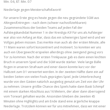
Min. 0:6, 87. Min. 0:7
Niederlage gegen Meisterschaftsfavorit!
Für unsere Erste ging es heute gegen die neu gegründete SGM aus
Altingen/Entringen – nach dem (schwer nachvollziehbaren)
Zusammenschluss der beiden Teams auf jeden Fall der
Aufstiegskandidat Nummer 1 in der Kreisliga A3! Für uns als Aufsteiger
war also von Anfang an klar, dass das ein schwieriges Spiel wird und wir
Vollgas geben müssen. Das merkte man auch ab der ersten Minute, alle
11 Mann waren sofort konzentriert und motiviert. So konnten wir uns
auch ein Übergewicht erspielen allerdings ohne zwingend genug vors
Tor zu kommen. Nach der ersten Trinkpause gab es dann einen leichten
Bruch in unserem Spiel und die SGM wurde stärker. Viele lange Bälle
flogen in unseren Strafraum und einer davon konnte kurz vor der
Halbzeit zum 0:1 verwertet werden. In der zweiten Hälfte dann ein auf
beiden Seiten von vielen Fouls geprägtes Spiel. Jede Unterbrechung
wurde von den Gästen natürlich ausgiebig genutzt um Zeit von der Uhr
zu nehmen. Unsere größte Chance des Spiels hatte dann Basti Schimpf
mit einem starken Abschluss aus 16 Metern, der aber dann überragend
vom Torwart gehalten wurde. Ansonsten blieben die zweiten 45
Minuten ohne Highlights und am Ende stand eine ärgerliche knappe
Niederlage. Trotzdem können wir für uns mitnehmen, dass wir mit einer