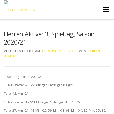
Zum
Inhalt
Menü
springen
HOME
ÜBER UNS
50 JAHRE SVN
KONTAKT
Herren Aktive: 3. Spieltag, Saison
2020/21
NEWS
SPONSORING
SPORTHEIM „LA CASA“
VERÖFFENTLICHT AM
15. SEPTEMBER 2020
VON
FABIAN
DEMELE
LOGIN
3. Spieltag, Saison 2020/21:
SV Neustetten – SGM Altingen/Entringen 0:1 (0:1)
Tore: 42. Min. 0:1
SV Neustetten II – SGM Altingen/Entringen III 0:7 (0:2)
Tore: 27. Min. 0:1, 44. Min. 0:2, 59. Min. 0:3, 61. Min. 0:4, 85. Min. 0:5, 86.